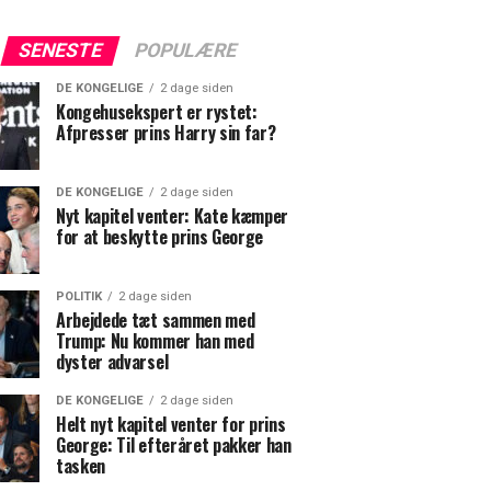
SENESTE
POPULÆRE
DE KONGELIGE
2 dage siden
Kongehusekspert er rystet:
Afpresser prins Harry sin far?
DE KONGELIGE
2 dage siden
Nyt kapitel venter: Kate kæmper
for at beskytte prins George
POLITIK
2 dage siden
Arbejdede tæt sammen med
Trump: Nu kommer han med
dyster advarsel
DE KONGELIGE
2 dage siden
Helt nyt kapitel venter for prins
George: Til efteråret pakker han
tasken