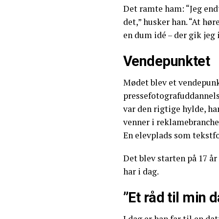
Det ramte ham: “Jeg end
det,” husker han. “At høre
en dum idé – der gik jeg 
Vendepunktet
Mødet blev et vendepunkt
pressefotografuddannels
var den rigtige hylde, han
venner i reklamebranche
En elevplads som tekstfo
Det blev starten på 17 år
har i dag.
”Et råd til min d
I dag er han far til en d