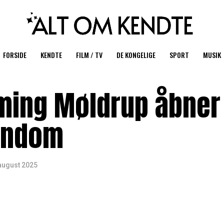
FORSIDE
KENDTE
FILM / TV
DE KONGELIGE
SPORT
MUSIK
ming Møldrup åbner
rndom
august 2025