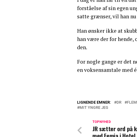
forståelse af sin egen u
satte grænser, vil han nu
Han ønsker ikke at skubbe
han være der for hende, 
den.
For nogle gange er det ne
en voksensamtale med én 
LIGNENDE EMNER:
DR
FLEM
MIT YNGRE JEG
Anne Glad afslør
Disse ord fra An
TOPNYHED
JR sætter ord på 
med Femia i Hotel