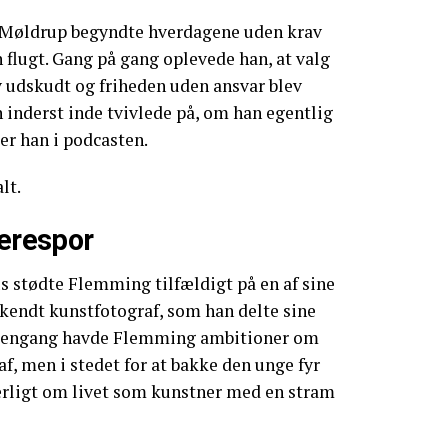
Møldrup begyndte hverdagene uden krav
n flugt. Gang på gang oplevede han, at valg
udskudt og friheden uden ansvar blev
n inderst inde tvivlede på, om han egentlig
er han i podcasten.
lt.
ierespor
us stødte Flemming tilfældigt på en af sine
erkendt kunstfotograf, som han delte sine
engang havde Flemming ambitioner om
af, men i stedet for at bakke den unge fyr
 ærligt om livet som kunstner med en stram