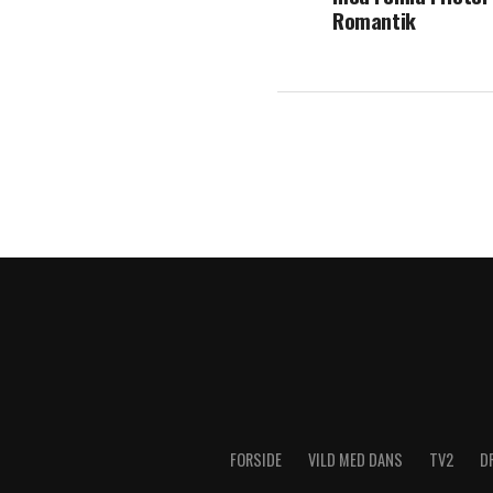
Romantik
FORSIDE
VILD MED DANS
TV2
D