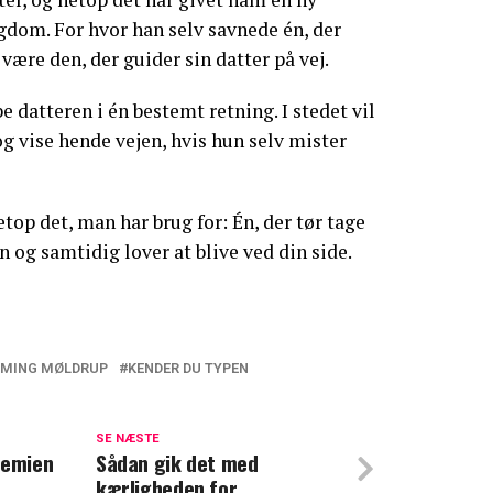
ngdom. For hvor han selv savnede én, der
 være den, der guider sin datter på vej.
 datteren i én bestemt retning. I stedet vil
og vise hende vejen, hvis hun selv mister
top det, man har brug for: Én, der tør tage
og samtidig lover at blive ved din side.
MING MØLDRUP
KENDER DU TYPEN
er: Disse ting kan hun ikke undvære
ne Glad fik smilet frem i 'Kender du typen'
SE NÆSTE
kemien
Sådan gik det med
kærligheden for