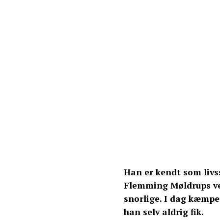
Han er kendt som livss
Flemming Møldrups vej
snorlige. I dag kæmper
han selv aldrig fik.