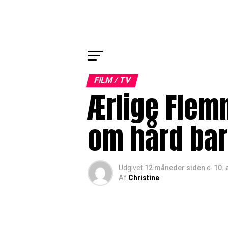
FILM / TV
Ærlige Flem
om hård ba
Udgivet
12 måneder siden
d.
10. 
Af
Christine