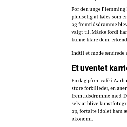
For den unge Flemming 
pludselig at føles som e
og fremtidsdrømme blev 
valgt til. Måske fordi ha
kunne klare dem, erkend
Indtil et møde ændrede a
Et uventet karr
En dag på en café i Aarh
store forbilleder, en an
fremtidsdrømme med. D
selv at blive kunstfotogr
op, fortalte idolet ham
økonomi.