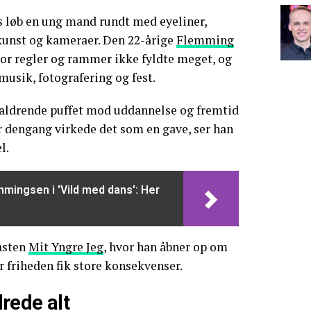
s løb en ung mand rundt med eyeliner,
unst og kameraer. Den 22-årige
Flemming
hvor regler og rammer ikke fyldte meget, og
musik, fotografering og fest.
aldrende puffet mod uddannelse og fremtid
er dengang virkede det som en gave, ser han
l.
ingsen i 'Vild med dans': Her
casten
Mit Yngre Jeg
, hvor han åbner op om
 friheden fik store konsekvenser.
rede alt