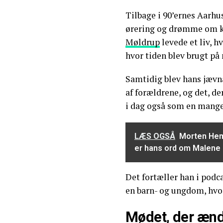
Tilbage i 90’ernes Aarhu
ørering og drømme om k
Møldrup
levede et liv, 
hvor tiden blev brugt på 
Samtidig blev hans jævn
af forældrene, og det, d
i dag også som en mange
LÆS OGSÅ
Morten Hemm
er hans ord om Malene
Det fortæller han i pod
en barn- og ungdom, hvor
Mødet, der ænd