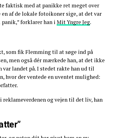
te faktisk med at panikke ret meget over
 en af de lokale fotoikoner sige, at det var
i panik,” forklarer han i
Mit Yngre Jeg
.
, som fik Flemming til at søge ind på
en, men også dér mærkede han, at det ikke
 var landet på. I stedet rakte han ud til
n, hvor der ventede en uventet mulighed:
rfatter.
 i reklameverdenen og vejen til det liv, han
atter”
atter, og netop dét har givet ham en ny