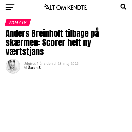
FILM / TV
Anders Breinholt tilbage på
skærmen: Scorer helt ny
værtstjans
Udgivet
1 år siden
d.
28. maj 2025
Af
Sarah S