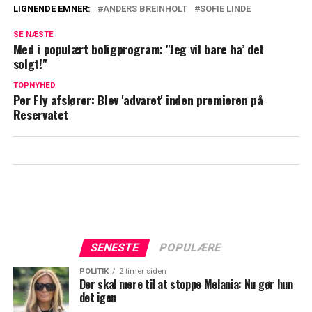
LIGNENDE EMNER:
ANDERS BREINHOLT
SOFIE LINDE
Sofie Linde med stor afsløring: Indtager
SE NÆSTE
ny værtsrolle
Med i populært boligprogram: "Jeg vil bare ha’ det
solgt!"
Sofie Linde vender tilbage: Ny sæson lige
på trapperne
TOPNYHED
Per Fly afslører: Blev 'advaret' inden premieren på
Reservatet
SENESTE
POPULÆRE
POLITIK
2 timer siden
Der skal mere til at stoppe Melania: Nu gør hun
det igen