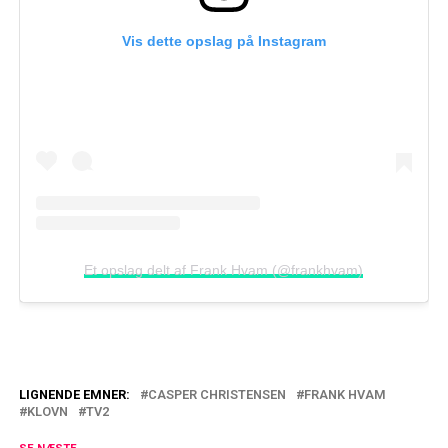
Vis dette opslag på Instagram
Et opslag delt af Frank Hvam (@frankhvam)
LIGNENDE EMNER:
CASPER CHRISTENSEN
FRANK HVAM
KLOVN
TV2
TV 2 med tidlig julegave: 'Klovn' vender
tilbage