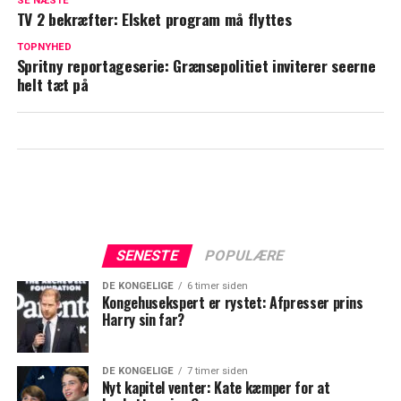
SE NÆSTE
TV 2 bekræfter: Elsket program må flyttes
Sæt kryds: Denne dag vender Klovn
TOPNYHED
tilbage med en spritny sæson
Spritny reportageserie: Grænsepolitiet inviterer seerne
helt tæt på
SENESTE
POPULÆRE
DE KONGELIGE
6 timer siden
Kongehusekspert er rystet: Afpresser prins
Harry sin far?
DE KONGELIGE
7 timer siden
Nyt kapitel venter: Kate kæmper for at