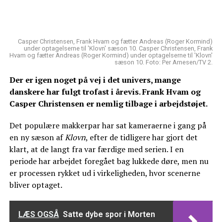
Casper Christensen, Frank Hvam og fætter Andreas (Roger Kormind)
under optagelserne til 'Klovn' sæson 10. Casper Christensen, Frank
Hvam og fætter Andreas (Roger Kormind) under optagelserne til 'Klovn'
sæson 10. Foto: Per Arnesen/TV 2.
Der er igen noget på vej i det univers, mange
danskere har fulgt trofast i årevis. Frank Hvam og
Casper Christensen er nemlig tilbage i arbejdstøjet.
Det populære makkerpar har sat kameraerne i gang på
en ny sæson af
Klovn
, efter de tidligere har gjort det
klart, at de langt fra var færdige med serien. I en
periode har arbejdet foregået bag lukkede døre, men nu
er processen rykket ud i virkeligheden, hvor scenerne
bliver optaget.
LÆS OGSÅ
Satte dybe spor i Morten