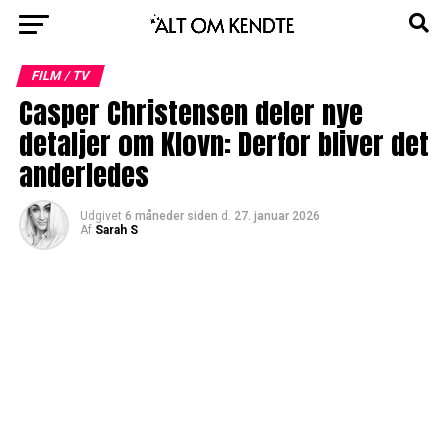
FILM / TV
Casper Christensen deler nye
detaljer om Klovn: Derfor bliver det
anderledes
Udgivet
6 måneder siden
d.
27. januar 2026
Af
Sarah S