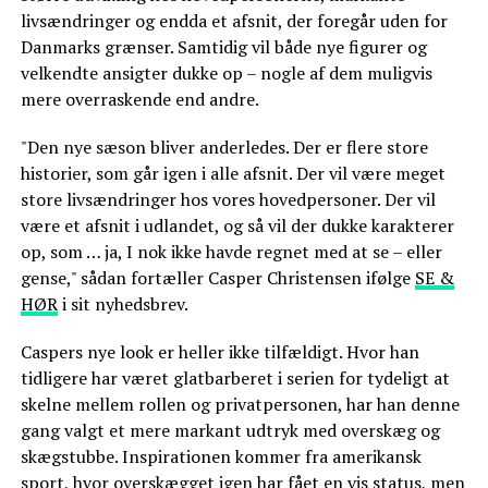
livsændringer og endda et afsnit, der foregår uden for
Danmarks grænser. Samtidig vil både nye figurer og
velkendte ansigter dukke op – nogle af dem muligvis
mere overraskende end andre.
"Den nye sæson bliver anderledes. Der er flere store
historier, som går igen i alle afsnit. Der vil være meget
store livsændringer hos vores hovedpersoner. Der vil
være et afsnit i udlandet, og så vil der dukke karakterer
op, som … ja, I nok ikke havde regnet med at se – eller
gense," sådan fortæller Casper Christensen ifølge
SE &
HØR
i sit nyhedsbrev.
Caspers nye look er heller ikke tilfældigt. Hvor han
tidligere har været glatbarberet i serien for tydeligt at
skelne mellem rollen og privatpersonen, har han denne
gang valgt et mere markant udtryk med overskæg og
skægstubbe. Inspirationen kommer fra amerikansk
sport, hvor overskægget igen har fået en vis status, men