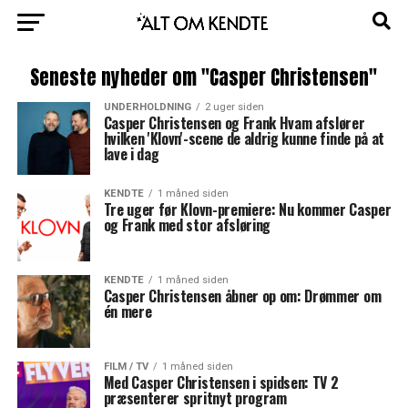
Seneste nyheder om "Casper Christensen"
UNDERHOLDNING
2 uger siden
Casper Christensen og Frank Hvam afslører
hvilken 'Klovn'-scene de aldrig kunne finde på at
lave i dag
KENDTE
1 måned siden
Tre uger før Klovn-premiere: Nu kommer Casper
og Frank med stor afsløring
KENDTE
1 måned siden
Casper Christensen åbner op om: Drømmer om
én mere
FILM / TV
1 måned siden
Med Casper Christensen i spidsen: TV 2
præsenterer spritnyt program