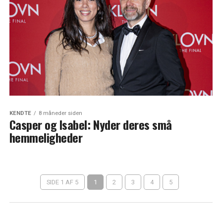
KENDTE
8 måneder siden
Casper og Isabel: Nyder deres små
hemmeligheder
SIDE 1 AF 5
1
2
3
4
5