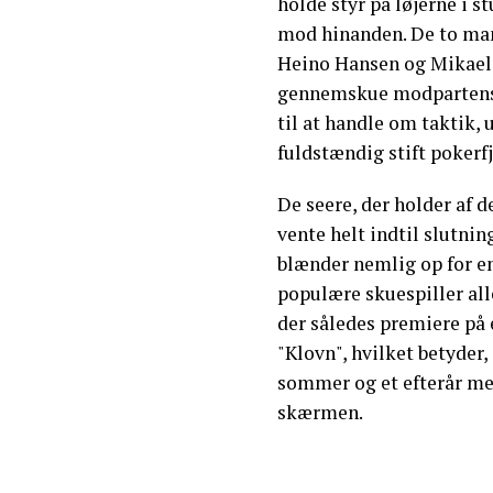
holde styr på løjerne i s
mod hinanden. De to mand
Heino Hansen og Mikael 
gennemskue modpartens h
til at handle om taktik, 
fuldstændig stift pokerf
De seere, der holder af 
vente helt indtil slutnin
blænder nemlig op for 
populære skuespiller all
der således premiere på 
"Klovn", hvilket betyder,
sommer og et efterår me
skærmen.