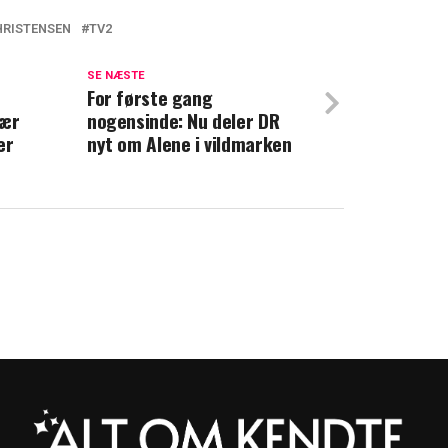
HRISTENSEN
TV2
julegave: 'Klovn' vender tilbage
SE NÆSTE
For første gang
 Nu bekræfter Casper Christensen rygterne
lær
nogensinde: Nu deler DR
er
nyt om Alene i vildmarken