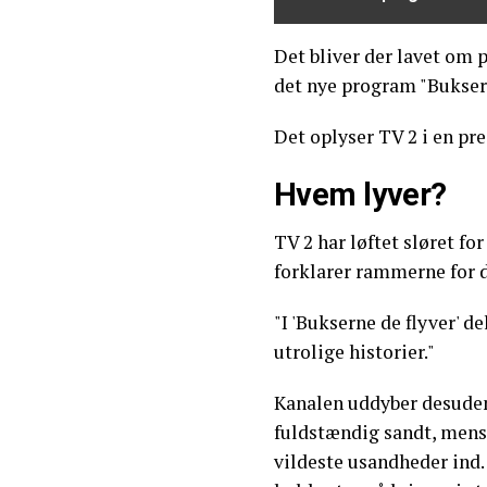
Det bliver der lavet om 
det nye program "Buksern
Det oplyser TV 2 i en pr
Hvem lyver?
TV 2 har løftet sløret fo
forklarer rammerne for 
"I 'Bukserne de flyver' d
utrolige historier."
Kanalen uddyber desuden,
fuldstændig sandt, mens 
vildeste usandheder ind.