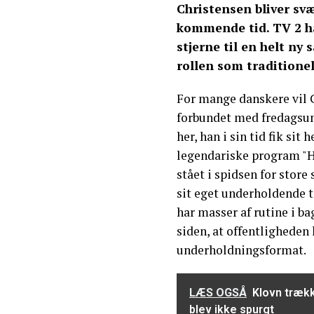
Christensen bliver sv
kommende tid. TV 2 ha
stjerne til en helt ny
rollen som traditionel
For mange danskere vil C
forbundet med fredagsun
her, han i sin tid fik si
legendariske program "H
stået i spidsen for store
sit eget underholdende t
har masser af rutine i ba
siden, at offentligheden 
underholdningsformat.
LÆS OGSÅ
Klovn trækk
blev ikke spurgt