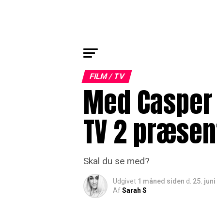
FILM / TV
Med Casper 
TV 2 præsen
Skal du se med?
Udgivet
1 måned siden
d.
25. jun
Af
Sarah S