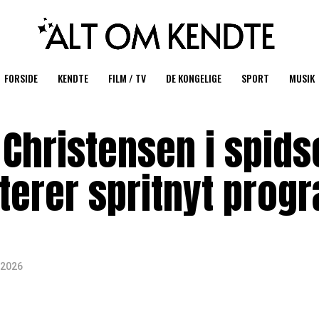
FORSIDE
KENDTE
FILM / TV
DE KONGELIGE
SPORT
MUSIK
Christensen i spids
terer spritnyt prog
i 2026