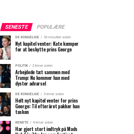
SENESTE
POPULÆRE
DE KONGELIGE
33 minutter siden
Nyt kapitel venter: Kate kæmper
for at beskytte prins George
POLITIK
2 timer siden
Arbejdede tæt sammen med
Trump: Nu kommer han med
dyster advarsel
DE KONGELIGE
3 timer siden
Helt nyt kapitel venter for prins
George: Til efteråret pakker han
tasken
KENDTE
4 timer siden
Har gjort stort indtryk på Mads