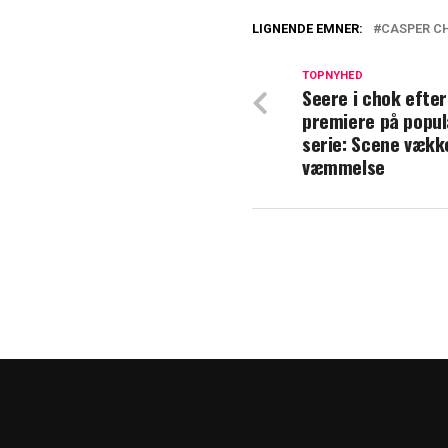
LIGNENDE EMNER:
CASPER C
TV 2 med tidlig 
TOPNYHED
Seere i chok efter
Den er god nok:
premiere på popu
serie: Scene vækk
væmmelse