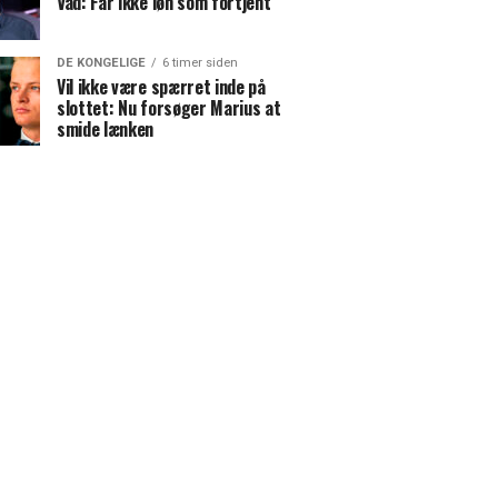
Vad: Får ikke løn som fortjent
DE KONGELIGE
6 timer siden
Vil ikke være spærret inde på
slottet: Nu forsøger Marius at
smide lænken