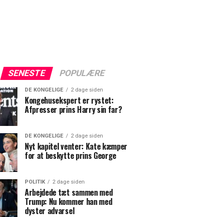
SENESTE
POPULÆRE
DE KONGELIGE
2 dage siden
Kongehusekspert er rystet:
Afpresser prins Harry sin far?
DE KONGELIGE
2 dage siden
Nyt kapitel venter: Kate kæmper
for at beskytte prins George
POLITIK
2 dage siden
Arbejdede tæt sammen med
Trump: Nu kommer han med
dyster advarsel