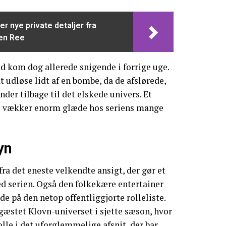
er nye private detaljer fra
en Ree
d kom dog allerede snigende i forrige uge.
 udløse lidt af en bombe, da de afslørede,
nder tilbage til det elskede univers. Et
vl vækker enorm glæde hos seriens mange
yn
fra det eneste velkendte ansigt, der gør et
serien. Også den folkekære entertainer
de på den netop offentliggjorte rolleliste.
gæstet Klovn-universet i sjette sæson, hvor
olle i det uforglemmelige afsnit, der bar