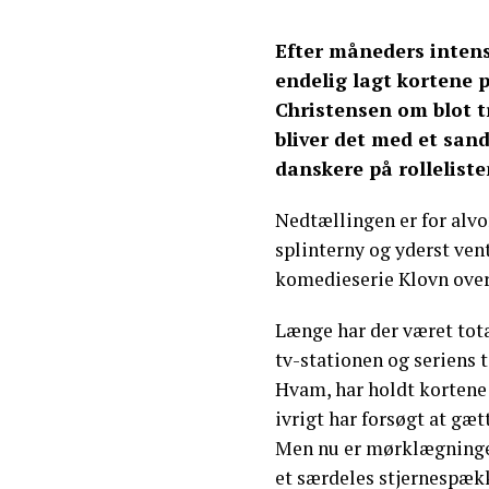
Efter måneders intens
endelig lagt kortene 
Christensen om blot t
bliver det med et san
danskere på rolleliste
Nedtællingen er for alvor
splinterny og yderst ven
komedieserie Klovn ove
Længe har der været tota
tv-stationen og seriens
Hvam, har holdt kortene 
ivrigt har forsøgt at gæ
Men nu er mørklægningen 
et særdeles stjernespækk