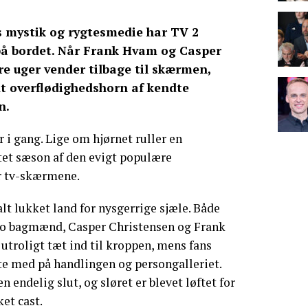
 mystik og rygtesmedie har TV 2
på bordet. Når Frank Hvam og Casper
re uger vender tilbage til skærmen,
dt overflødighedshorn af kendte
n.
 i gang. Lige om hjørnet ruller en
tet sæson af den evigt populære
r tv-skærmene.
lt lukket land for nysgerrige sjæle. Både
 to bagmænd, Casper Christensen og Frank
utroligt tæt ind til kroppen, mens fans
tte med på handlingen og persongalleriet.
endelig slut, og sløret er blevet løftet for
et cast.