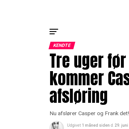
KENDTE
Tre uger før
kommer Cas
afsløring
Nu afslører Casper og Frank det!
Udgivet
1 måned siden
d.
29. jun