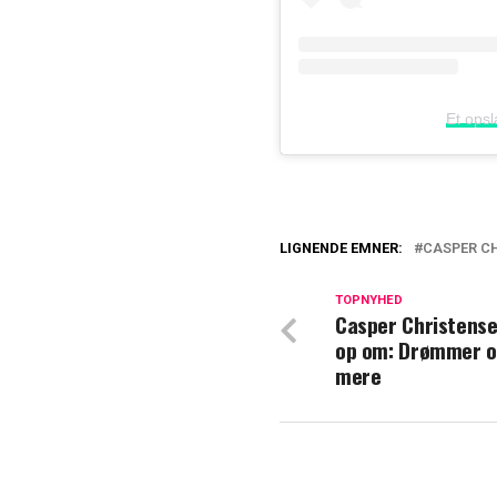
Et ops
LIGNENDE EMNER:
CASPER C
Sådan reagerer 
spørger
TOPNYHED
Casper Christens
op om: Drømmer 
Casper Christen
mere