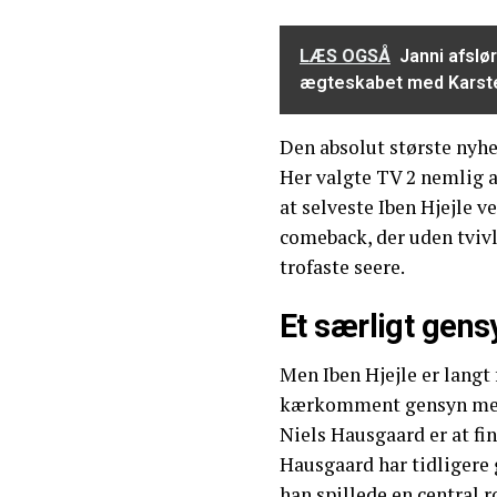
LÆS OGSÅ
Janni afslør
ægteskabet med Karst
Den absolut største nyhe
Her valgte TV 2 nemlig at
at selveste Iben Hjejle ve
comeback, der uden tvi
trofaste seere.
Et særligt gens
Men Iben Hjejle er langt 
kærkomment gensyn med 
Niels Hausgaard er at fin
Hausgaard har tidligere 
han spillede en central r