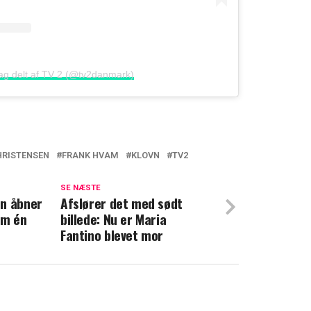
lag delt af TV 2 (@tv2danmark)
HRISTENSEN
FRANK HVAM
KLOVN
TV2
Timm Vladimir, når Casper Christensen
SE NÆSTE
en åbner
Afslører det med sødt
om én
billede: Nu er Maria
sen løfter sløret: Døden rammer Klovn
Fantino blevet mor