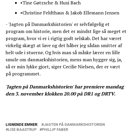
•Tine Gøtzsche & Huxi Bach
•Christine Feldthaus & Jakob Ellemann Jensen
- 'Jagten på Danmarkshistorien' er selvfølgelig et
program om historie, men det er mindst lige så meget et
program, hvor vi er i rigtig godt selskab. Det har været
virkelig skægt at lave og det håber jeg sådan smitter af
helt ude i stuerne. Og hvis man så måske lærer en lille
smule om danmarkshistorien, mens man hygger sig, ja,
så er min lykke gjort, siger Cecilie Nielsen, der er vært
på programmet.
'Jagten på Danmarkshistorien' har premiere mandag
den 3. november klokken 20.00 på DR1 og DRTV.
LIGNENDE EMNER:
JAGTEN PÅ DANMARKSHISTORIEN
LISE BAASTRUP
PHILLIP FABER
Afslører: Phillip Faber og Lise Baastrup