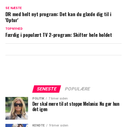
skal dyste i spritnyt DR-program
SE NÆSTE
DR med helt nyt program: Det kan du glæde dig til i
Flere seere bemærkede det: Stor mystik i
'Optur'
'Sommerdahl'
TOPNYHED
Færdig i populært TV 2-program: Skifter hele holdet
SENESTE
POPULÆRE
POLITIK
7 timer siden
Der skal mere til at stoppe Melania: Nu gør hun
det igen
KENDTE
9 timer siden