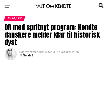
FILM / TV
DR med spritnyt program: Kendte
danskere melder klar til historisk
dyst
Udgivet
9 måneder siden
d.
27. oktober 2025
Af
Sarah S