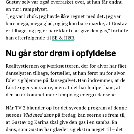
Gustav selv var også overrasket over, at han får endnu
en tur i rampelyset.
“Jeg var i chok. Jeg havde ikke regnet med det. Jeg var
bare mega, mega glad, og jeg kan bare mærke, at Gustav
er tilbage, og jeg er bare klar til at give den gas,” fortalte
han efterfølgende til
SE & HØR
.
Nu går stor drøm i opfyldelse
Realitystjernen og iværksætteren, der for alvor har fået
danselysten tilbage, fortæller, at han først nu for alvor
føler sig hjemme på dansegulvet. Han indrømmer, at de
første uger var svære, men at det har hjulpet ham, at
der nu er kommet mere tempo og energi i dansene.
Når TV 2 blænder op for det syvende program af denne
sæsons
Vild med dans
på fredag, kan seerne se frem til,
at Gustav og Karina skal give den gas i en samba. En
dans, som Gustav har glædet sig ekstra meget til – det