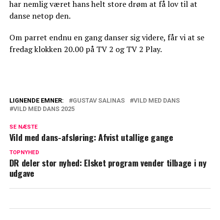
har nemlig været hans helt store drøm at få lov til at
danse netop den.
Om parret endnu en gang danser sig videre, får vi at se
fredag klokken 20.00 på TV 2 og TV 2 Play.
LIGNENDE EMNER:
GUSTAV SALINAS
VILD MED DANS
VILD MED DANS 2025
Ingen forlader Vild med dans i aften: Kan
blive denne deltagers redning
SE NÆSTE
Vild med dans-afsløring: Afvist utallige gange
Ikke i tvivl: Bliver Gustavs sidste dans
TOPNYHED
DR deler stor nyhed: Elsket program vender tilbage i ny
udgave