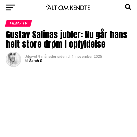
FILM / TV
Gustav Salinas jubler: Nu går hans
helt store drøm i opfyldelse
Udgivet
9 måneder siden
d.
4. november 2025
Af
Sarah S