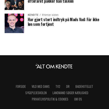
efteråret pakker han tasken
KENDTE
8 timer siden
Har gjort stort indtryk på Mads Vad: Får ikke
løn som fortjent
FORSIDE
VILD MED DANS
TV2
DR
BADEHOTELLET
SYGEPLEJESKOLEN
LANDMAND SØGER KÆRLIGHED
PRIVATLIVSPOLITIK & COOKIES
OM OS