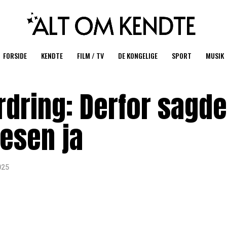
FORSIDE
KENDTE
FILM / TV
DE KONGELIGE
SPORT
MUSIK
rdring: Derfor sagde
tesen ja
025