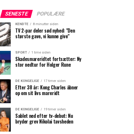
SENESTE
POPULÆRE
KENDTE
8 minutter siden
TV 2-par deler sød nyhed: "Den
største gave, vi kunne give"
SPORT
1 time siden
Skadesmareridtet fortsætter: Ny
stor nedtur for Holger Rune
DE KONGELIGE
17 timer siden
Efter 38 år: Kong Charles åbner
op om sit livs mareridt
DE KONGELIGE
19 timer siden
Sablet ned efter tv-debut: Nu
bryder grev Nikolai tavsheden