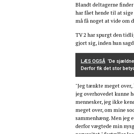
Blandt deltagerne finder
har fået hende til at sig
må få noget at vide om 
TV 2 har spurgt den tid
gjort sig, inden hun sagde
LÆS OGSÅ
'De sjældne
Derfor fik det stor bety
"Jeg tænkte meget over,
jeg overhovedet kunne 
mennesker, jeg ikke kend
meget over, om mine soc
sammenhæng. Men jeg er a
derfor vægtede min nysg