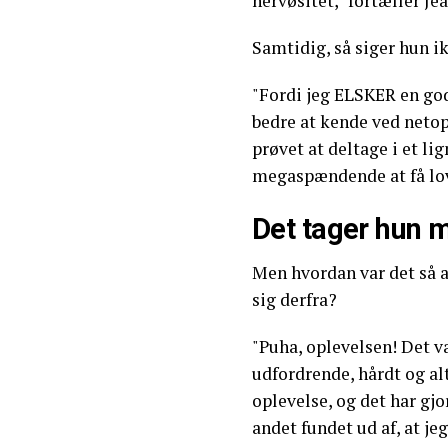
nervøsitet," fortæller Je
Samtidig, så siger hun ik
"Fordi jeg ELSKER en god
bedre at kende ved netop 
prøvet at deltage i et l
megaspændende at få lov 
Det tager hun 
Men hvordan var det så a
sig derfra?
"Puha, oplevelsen! Det v
udfordrende, hårdt og alt
oplevelse, og det har gjo
andet fundet ud af, at je