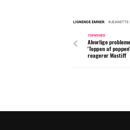
LIGNENDE EMNER:
JEANETTE
Vild udfordring 
TOPNYHED
Alvorlige problem
Langer ud efter 
'Toppen af poppen'
reagerer Mastiff