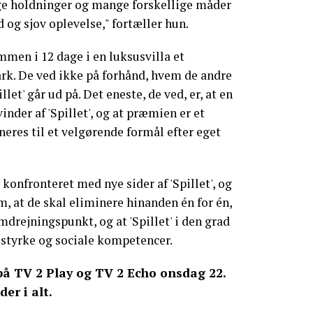
 holdninger og mange forskellige måder
ed og sjov oplevelse," fortæller hun.
mmen i 12 dage i en luksusvilla et
k. De ved ikke på forhånd, hvem de andre
illet' går ud på. Det eneste, de ved, er, at en
vinder af 'Spillet', og at præmien er et
eres til et velgørende formål efter eget
 konfronteret med nye sider af 'Spillet', og
m, at de skal eliminere hinanden én for én,
drejningspunkt, og at 'Spillet' i den grad
 styrke og sociale kompetencer.
 på TV 2 Play og TV 2 Echo onsdag 22.
der i alt.