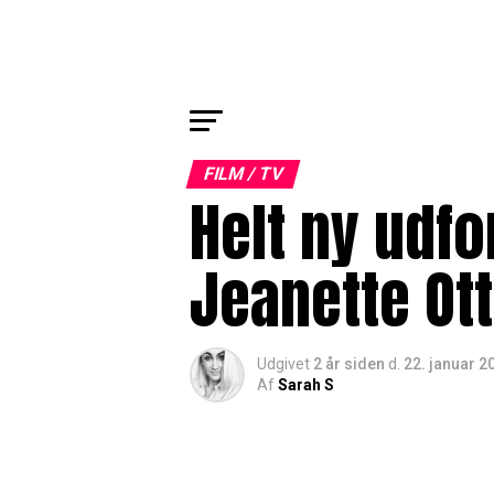
FILM / TV
Helt ny udfo
Jeanette Ot
Udgivet
2 år siden
d.
22. januar 2
Af
Sarah S