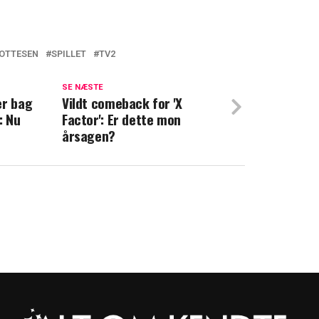
 OTTESEN
SPILLET
TV2
til Sofie Stougaard: Derfor sagde hun ja
SE NÆSTE
er bag
'X Factor': Fremstår som en joke
Vildt comeback for 'X
: Nu
Factor': Er dette mon
årsagen?