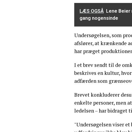
LÆS OGSÅ
Lene Beier 
gang nogensinde
Undersøgelsen, som produ
afslører, at krænkende
har præget produktionen 
I et brev sendt til de o
beskrives en kultur, hvo
adfærden som grænseove
Brevet konkluderer desud
enkelte personer, men at 
ledelsen – har bidraget 
"Undersøgelsen viser et b