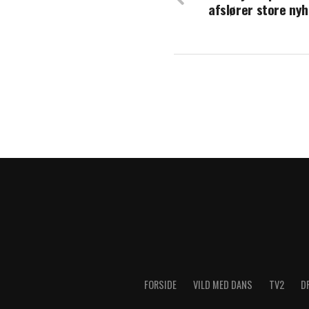
afslører store ny
serie?
FORSIDE
VILD MED DANS
TV2
D