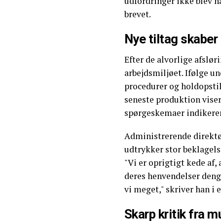
udfordringer ikke blev h
brevet.
Nye tiltag skaber
Efter de alvorlige afslør
arbejdsmiljøet. Ifølge un
procedurer og holdopstil
seneste produktion vise
spørgeskemaer indikerer
Administrerende direktør
udtrykker stor beklagels
"Vi er oprigtigt kede af, 
deres henvendelser denga
vi meget," skriver han i 
Skarp kritik fra m