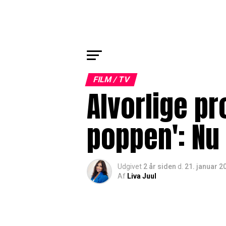
FILM / TV
Alvorlige p
poppen': Nu
Udgivet
2 år siden
d.
21. januar 2
Af
Liva Juul