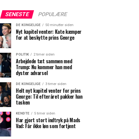
SENESTE
POPULÆRE
DE KONGELIGE
50 minutter siden
Nyt kapitel venter: Kate kæmper
for at beskytte prins George
POLITIK
2 timer siden
Arbejdede tæt sammen med
Trump: Nu kommer han med
dyster advarsel
DE KONGELIGE
3 timer siden
Helt nyt kapitel venter for prins
George: Til efteråret pakker han
tasken
KENDTE
5 timer siden
Har gjort stort indtryk på Mads
Vad: Får ikke løn som fortjent