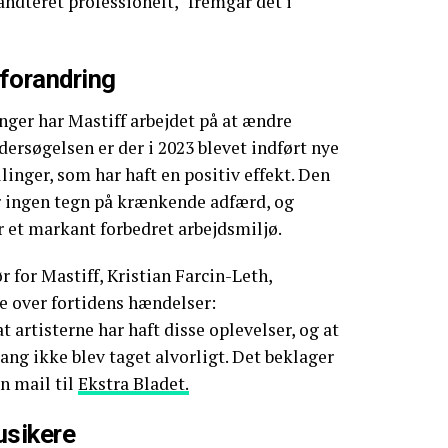
åndteret professionelt," fremgår det i
 forandring
inger har Mastiff arbejdet på at ændre
dersøgelsen er der i 2023 blevet indført nye
linger, som har haft en positiv effekt. Den
r ingen tegn på krænkende adfærd, og
 et markant forbedret arbejdsmiljø.
 for Mastiff, Kristian Farcin-Leth,
e over fortidens hændelser:
at artisterne har haft disse oplevelser, og at
ng ikke blev taget alvorligt. Det beklager
en mail til
Ekstra Bladet.
usikere