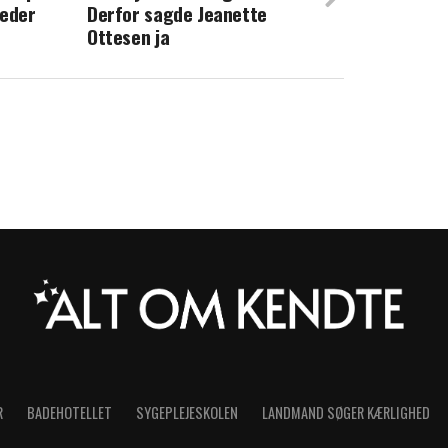
heder
Derfor sagde Jeanette
Ottesen ja
R
BADEHOTELLET
SYGEPLEJESKOLEN
LANDMAND SØGER KÆRLIGHED