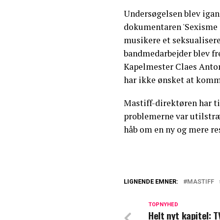
Undersøgelsen blev igang
dokumentaren 'Sexisme i
musikere et seksualisere
bandmedarbejder blev f
Kapelmester Claes Anton
har ikke ønsket at komm
Mastiff-direktøren har t
problemerne var utilstræ
håb om en ny og mere re
LIGNENDE EMNER:
MASTIFF
Trak sig fra pop
TOPNYHED
Helt nyt kapitel: T
Nu kan du beste