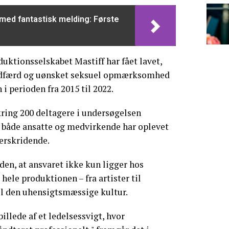
med fantastisk melding: Første
ktionsselskabet Mastiff har fået lavet,
 adfærd og uønsket seksuel opmærksomhed
i perioden fra 2015 til 2022.
mkring 200 deltagere i undersøgelsen
r både ansatte og medvirkende har oplevet
rskridende.
en, at ansvaret ikke kun ligger hos
hele produktionen – fra artister til
til den uhensigtsmæssige kultur.
illede af et ledelsessvigt, hvor