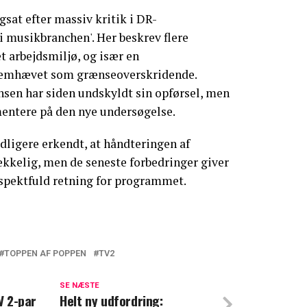
sat efter massiv kritik i DR-
 musikbranchen'. Her beskrev flere
t arbejdsmiljø, og især en
remhævet som grænseoverskridende.
sen har siden undskyldt sin opførsel, men
entere på den nye undersøgelse.
idligere erkendt, at håndteringen af
kkelig, men de seneste forbedringer giver
spektfuld retning for programmet.
TOPPEN AF POPPEN
TV2
ulært TV 2-program: Nu er der nyt
SE NÆSTE
V 2-par
mme: Hvilken er Danmarks bedste tv-
Helt ny udfordring: