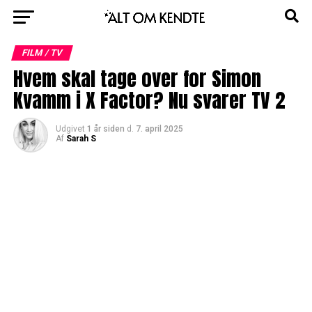
FILM / TV
Hvem skal tage over for Simon
Kvamm i X Factor? Nu svarer TV 2
Udgivet
1 år siden
d.
7. april 2025
Af
Sarah S