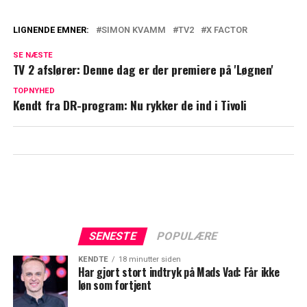
LIGNENDE EMNER:
SIMON KVAMM
TV2
X FACTOR
Thomas Blachman afslører: Så længe
SE NÆSTE
bliver han i 'X Factor'
TV 2 afslører: Denne dag er der premiere på 'Løgnen'
Det ser du ikke på skærmen: Oh Land
TOPNYHED
Kendt fra DR-program: Nu rykker de ind i Tivoli
afslører 'X Factor'-hemmelighed
SENESTE
POPULÆRE
KENDTE
18 minutter siden
Har gjort stort indtryk på Mads Vad: Får ikke
løn som fortjent