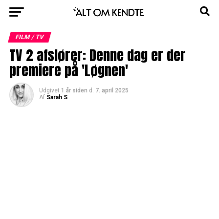
FILM / TV
TV 2 afslører: Denne dag er der
premiere på 'Løgnen'
Udgivet
1 år siden
d.
7. april 2025
Af
Sarah S