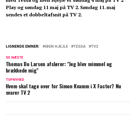
Play og søndag 11 maj på TV 2. Søndag 11. maj
sendes et dobbeltafsnit på TV 2.
LIGNENDE EMNER:
IBEN HJEJLE
TESSA
TV2
Tessa og Iben Hjejle i ny dramaserie:
SE NÆSTE
Kommer snart på TV 2
Thomas Bo Larsen afslører: "Jeg blev svimmel og
brækkede mig"
Thomas Blachman om danske kendisser:
"70 procent er jo helt hjernedøde"
TOPNYHED
Hvem skal tage over for Simon Kvamm i X Factor? Nu
svarer TV 2