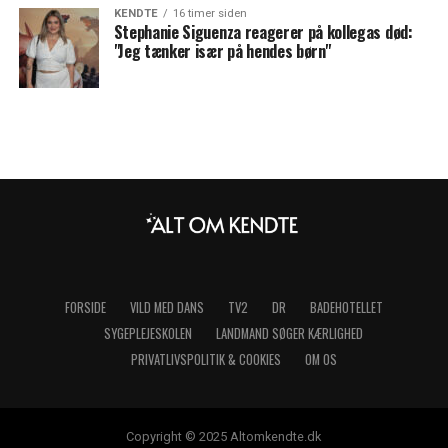
KENDTE
16 timer siden
Stephanie Siguenza reagerer på kollegas død:
"Jeg tænker især på hendes børn"
FORSIDE
VILD MED DANS
TV2
DR
BADEHOTELLET
SYGEPLEJESKOLEN
LANDMAND SØGER KÆRLIGHED
PRIVATLIVSPOLITIK & COOKIES
OM OS
Copyright © 2025 Altomkendte.dk