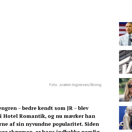
Foto: Joakim Ingversen/Strong
ngren – bedre kendt som JR – blev
t i Hotel Romantik, og nu mærker han
rne af sin nyvundne popularitet. Siden
ver skærmen, er hans indbakke nemlig