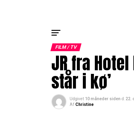
FILM / TV
JR fra Hotel
står i kø’
Udgivet
10 måneder siden
d.
22. 
Af
Christine