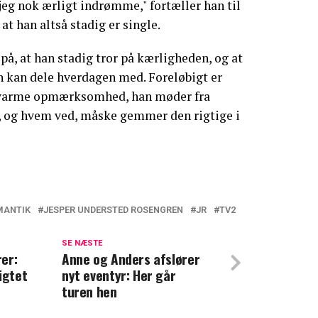
jeg nok ærligt indrømme," fortæller han til
at han altså stadig er single.
på, at han stadig tror på kærligheden, og at
an kan dele hverdagen med. Foreløbigt er
n varme opmærksomhed, han møder fra
t, og hvem ved, måske gemmer den rigtige i
MANTIK
JESPER UNDERSTED ROSENGREN
JR
TV2
TV 2-program vender aldrig tilbage
SE NÆSTE
er:
ommer til at dække på alle platforme
Anne og Anders afslører
igtet
nyt eventyr: Her går
turen hen