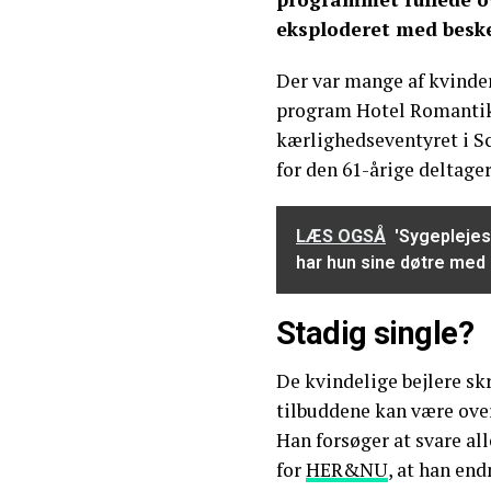
eksploderet med beske
Der var mange af kvinder
program Hotel Romantik,
kærlighedseventyret i Sc
for den 61-årige deltage
LÆS OGSÅ
'Sygeplejes
har hun sine døtre med
Stadig single?
De kvindelige bejlere sk
tilbuddene kan være ove
Han forsøger at svare all
for
HER&NU
, at han end