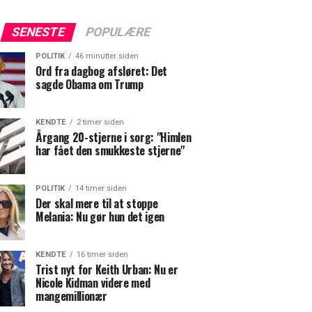
SENESTE
POPULÆRE
POLITIK
46 minutter siden
Ord fra dagbog afsløret: Det
sagde Obama om Trump
KENDTE
2 timer siden
Årgang 20-stjerne i sorg: "Himlen
har fået den smukkeste stjerne"
POLITIK
14 timer siden
Der skal mere til at stoppe
Melania: Nu gør hun det igen
KENDTE
16 timer siden
Trist nyt for Keith Urban: Nu er
Nicole Kidman videre med
mangemillionær