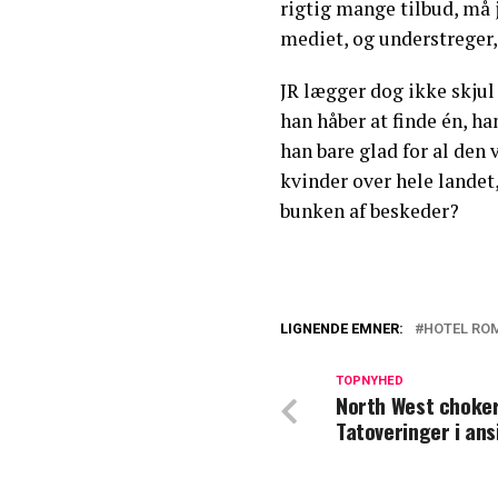
rigtig mange tilbud, må 
mediet, og understreger, 
JR lægger dog ikke skjul 
han håber at finde én, h
han bare glad for al de
kvinder over hele lande
bunken af beskeder?
LIGNENDE EMNER:
HOTEL RO
Fik 13 sæsoner: 
TOPNYHED
North West choker
TV 2 afslører: K
Tatoveringer i ans