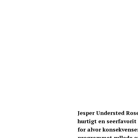
Jesper Understed Rose
hurtigt en seerfavori
for alvor konsekvense
programmet rullede o