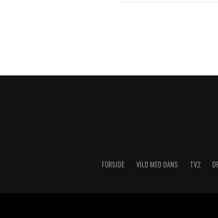
FORSIDE
VILD MED DANS
TV2
D