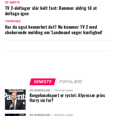
SE NÆSTE
skærmen
TV 2-deltager slår helt fast: Kommer aldrig til at
deltage igen
Stephanie Potalivo i lykkerus: En stor
drøm er gået i opfyldelse
TOPNYHED
Har du også bemærket det? Nu kommer TV 2 med
chokerende melding om 'Landmand søger kærlighed'
SENESTE
POPULÆRE
DE KONGELIGE
19 timer siden
Kongehusekspert er rystet: Afpresser prins
Harry sin far?
DE KONGELIGE
20 timer siden