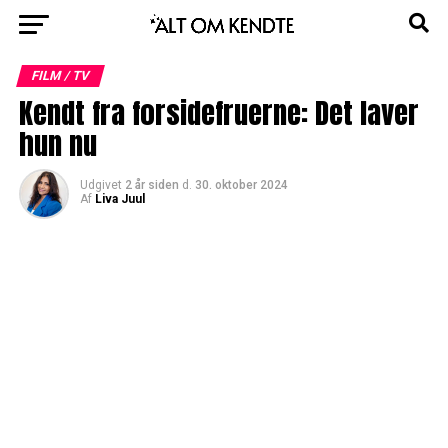
FILM / TV
Kendt fra forsidefruerne: Det laver
hun nu
Udgivet
2 år siden
d.
30. oktober 2024
Af
Liva Juul