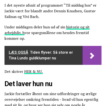
I det nyeste afsnit af programmet “Til middag hos” er
Jackie vært for blandt andre Dennis Knudsen, Gustav
Salinas og Vivi Bach.
Under middagen deler hun ud af sin
historie og sit
arbejdsliv, h
vor spørgsmålene om hendes fremtid
kommer op.
LÆS OGSÅ
Tiden flyver: Så store er
Tina Lunds guldklumper nu
Det skriver
HER & NU.
Det laver hun nu
Jackie fortæller åbent om sine udfordringer og ærlige
overvejelser omkring fremtiden – hvad vil hun egentlig
med sit liv, og hvor ser hun sig selv om nogle år.