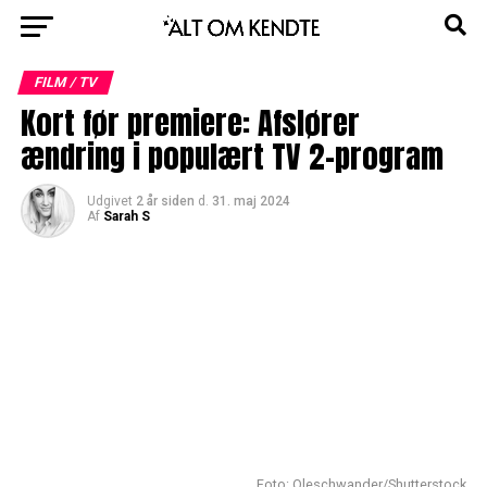
FILM / TV
Kort før premiere: Afslører
ændring i populært TV 2-program
Udgivet
2 år siden
d.
31. maj 2024
Af
Sarah S
Foto: Oleschwander/Shutterstock