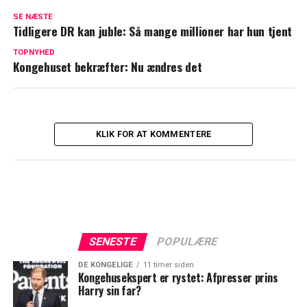
Kvindelig 'Sommerdahl'-fan med vild
SE NÆSTE
plan: Ville møde Peter Mygind
Tidligere DR kan juble: Så mange millioner har hun tjent
Betjent med dyster udmelding om TV 2's
TOPNYHED
Kongehuset bekræfter: Nu ændres det
muldvarp: "Hun er færdig"
KLIK FOR AT KOMMENTERE
SENESTE
POPULÆRE
DE KONGELIGE
11 timer siden
Kongehusekspert er rystet: Afpresser prins
Harry sin far?