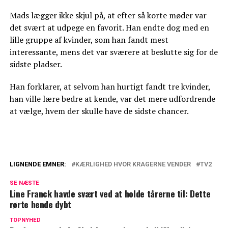
Mads lægger ikke skjul på, at efter så korte møder var
det svært at udpege en favorit. Han endte dog med en
lille gruppe af kvinder, som han fandt mest
interessante, mens det var sværere at beslutte sig for de
sidste pladser.
Han forklarer, at selvom han hurtigt fandt tre kvinder,
han ville lære bedre at kende, var det mere udfordrende
at vælge, hvem der skulle have de sidste chancer.
LIGNENDE EMNER:
KÆRLIGHED HVOR KRAGERNE VENDER
TV2
Kæmpe forvirring: TV 2-stjerne afviser
SE NÆSTE
det blankt
Line Franck havde svært ved at holde tårerne til: Dette
rørte hende dybt
Drama i 'Kærlighed hvor kragerne
vender': Langer hårdt ud
TOPNYHED