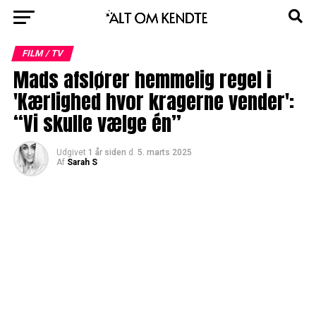
FILM / TV
Mads afslører hemmelig regel i
'Kærlighed hvor kragerne vender':
“Vi skulle vælge én”
Udgivet
1 år siden
d.
5. marts 2025
Af
Sarah S