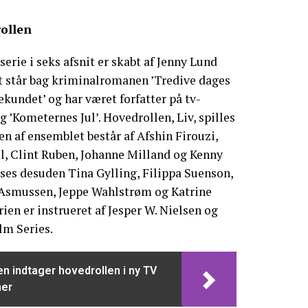
rollen
erie i seks afsnit er skabt af Jenny Lund
t står bag kriminalromanen ’Tredive dages
ekundet’ og har været forfatter på tv-
og ’Kometernes Jul’. Hovedrollen, Liv, spilles
en af ensemblet består af Afshin Firouzi,
l, Clint Ruben, Johanne Milland og Kenny
r ses desuden Tina Gylling, Filippa Suenson,
 Asmussen, Jeppe Wahlstrøm og Katrine
rien er instrueret af Jesper W. Nielsen og
lm Series.
en indtager hovedrollen i ny TV
her