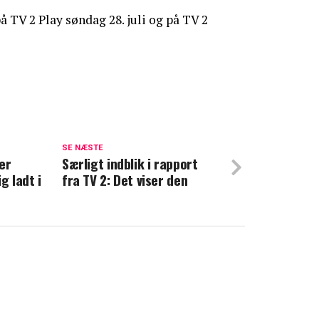
å TV 2 Play søndag 28. juli og på TV 2
r dejligt nyt
SE NÆSTE
er
 nu to nye værter til Hjertegalla
Særligt indblik i rapport
g ladt i
fra TV 2: Det viser den