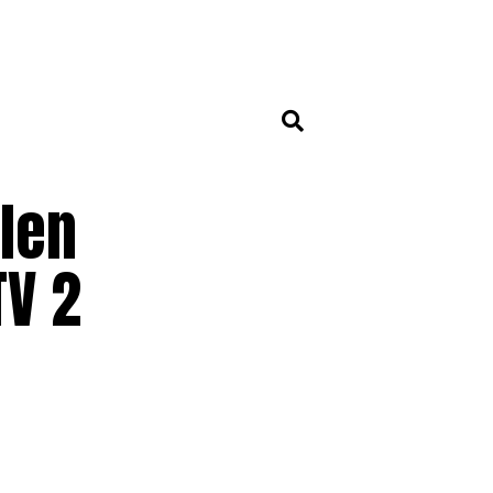
len
TV 2