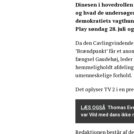
Dinesen i hovedrollen
og hvad de undersøge
demokratiets vagthund
Play søndag 28. juli o
Da den Cavlingvindende
’Brændpunkt’ får et ano
fængsel Gaudehøj, leder 
hemmeligholdt afdeling 
umenneskelige forhold.
Det oplyser TV 2 i en pr
LÆS OGSÅ
Thomas Ever
var Vild med dans ikke
Redaktionen består af den