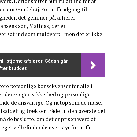
værk. Derfor sætter hun nu alt ind for at
gen om Gaudehøj. For at få adgang til
heder, det gemmer på, allierer
ansens søn, Mathias, der er
ver sat ind som muldvarp - men det er ikke
'-stjerne afslører: Sådan går
ter bruddet
tore personlige konsekvenser for alle i
er deres egen sikkerhed og personlige
 finde de ansvarlige. Og netop som de indser
safdeling trækker tråde til den øverste del
må de beslutte, om det er prisen værd at
eget velbefindende over styr for at få