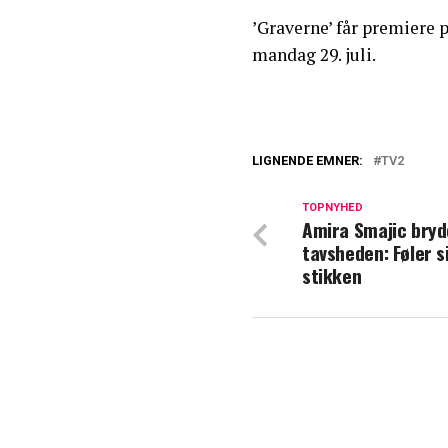
’Graverne’ får premiere p
mandag 29. juli.
LIGNENDE EMNER:
TV2
Badehotellet dele
TOPNYHED
Amira Smajic bryd
TV 2 præsenterer
tavsheden: Føler si
stikken