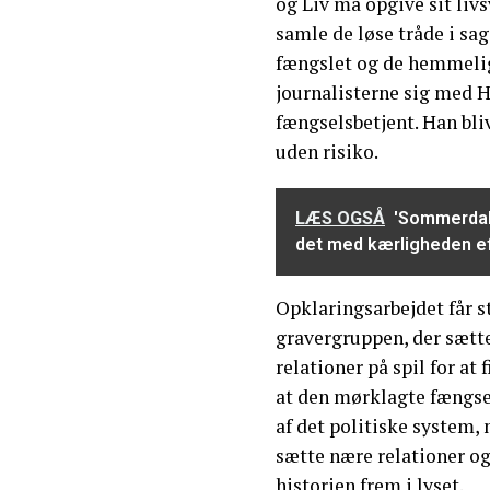
og Liv må opgive sit livs
samle de løse tråde i sa
fængslet og de hemmelig
journalisterne sig med H
fængselsbetjent. Han bli
uden risiko.
LÆS OGSÅ
'Sommerdahl
det med kærligheden ef
Opklaringsarbejdet får s
gravergruppen, der sætt
relationer på spil for at
at den mørklagte fængsel
af det politiske system, 
sætte nære relationer og 
historien frem i lyset.