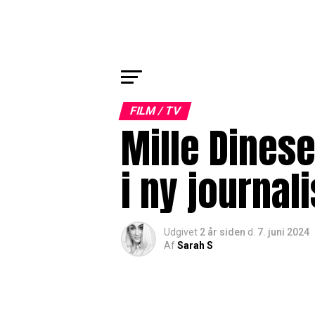
FILM / TV
Mille Dines
i ny journal
Udgivet
2 år siden
d.
7. juni 2024
Af
Sarah S