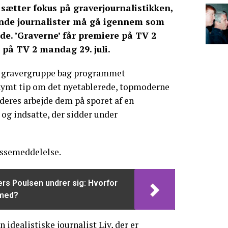
 sætter fokus på graverjournalistikken,
nde journalister må gå igennem som
e. ’Graverne’ får premiere på TV 2
g på TV 2 mandag 29. juli.
 gravergruppe bag programmet
nymt tip om det nyetablerede, topmoderne
deres arbejde dem på sporet af en
og indsatte, der sidder under
essemeddelelse.
s Poulsen undrer sig: Hvorfor
 med?
 idealistiske journalist Liv, der er