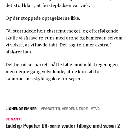
det stod klart, at førstepladsen var væk.
Og dér stoppede optagelserne ikke.
"Vi stortudede helt ekstremt meget, og efterfølgende
skulle vi så lave re-runs med drone og kameraer, selvom
vi vidste, at vi havde tabt. Det tog to timer ekstra,"
afslører han.
Det betød, at parret måtte løbe mod målstregen igen –
men denne gang velvidende, at de kun løb for
kameraernes skyld og ikke for sejren.
LIGNENDE EMNER:
FØRST TIL VERDENS ENDE
TV2
Seerne kan godt begynde at glæde sig: Nu
SE NÆSTE
afslører TV 2 nyt om favoritprogram
Endelig: Populær DR-serie vender tilbage med sæson 2