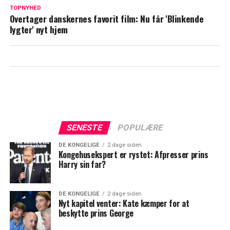
Spritny sæson af 'Først til verdens ende':
TOPNYHED
Overtager danskernes favorit film: Nu får 'Blinkende
Dette havde ingen forudset
lygter' nyt hjem
SENESTE
POPULÆRE
DE KONGELIGE
2 dage siden
Kongehusekspert er rystet: Afpresser prins
Harry sin far?
DE KONGELIGE
2 dage siden
Nyt kapitel venter: Kate kæmper for at
beskytte prins George