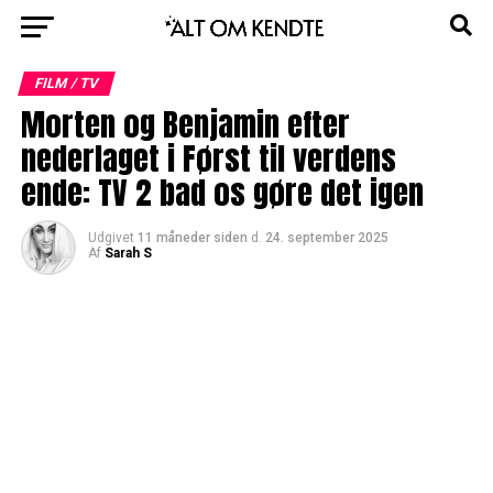
FILM / TV
Morten og Benjamin efter
nederlaget i Først til verdens
ende: TV 2 bad os gøre det igen
Udgivet
11 måneder siden
d.
24. september 2025
Af
Sarah S