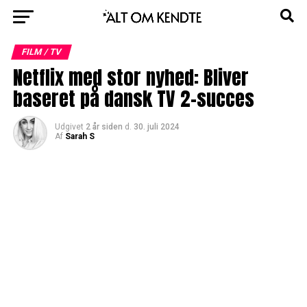
FILM / TV
Netflix med stor nyhed: Bliver
baseret på dansk TV 2-succes
Udgivet
2 år siden
d.
30. juli 2024
Af
Sarah S