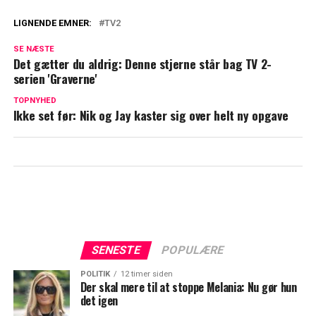
LIGNENDE EMNER:
TV2
Badehotellet deler dejligt nyt
SE NÆSTE
Det gætter du aldrig: Denne stjerne står bag TV 2-
TV 2 præsenterer nu to nye værter til
serien 'Graverne'
Hjertegalla
TOPNYHED
Ikke set før: Nik og Jay kaster sig over helt ny opgave
SENESTE
POPULÆRE
POLITIK
12 timer siden
Der skal mere til at stoppe Melania: Nu gør hun
det igen