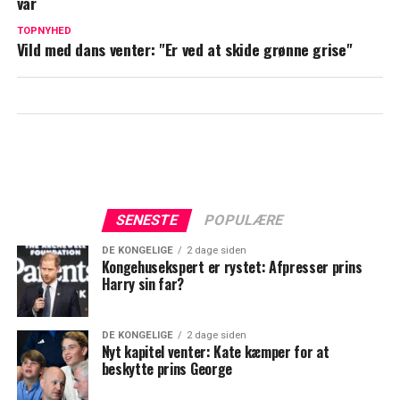
var
TV 2 afslører: Kommer til at dække på
alle platforme
TOPNYHED
Vild med dans venter: "Er ved at skide grønne grise"
SENESTE
POPULÆRE
DE KONGELIGE
2 dage siden
Kongehusekspert er rystet: Afpresser prins
Harry sin far?
DE KONGELIGE
2 dage siden
Nyt kapitel venter: Kate kæmper for at
beskytte prins George