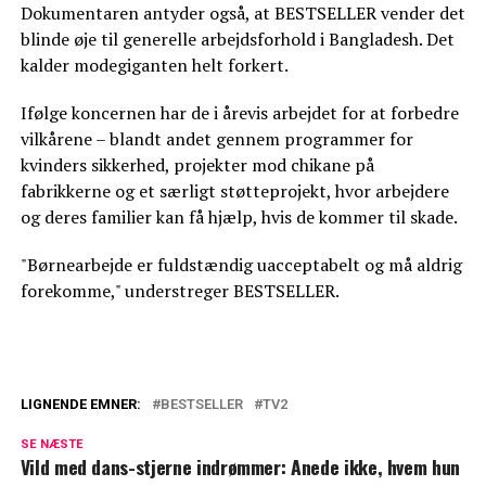
Dokumentaren antyder også, at BESTSELLER vender det
blinde øje til generelle arbejdsforhold i Bangladesh. Det
kalder modegiganten helt forkert.
Ifølge koncernen har de i årevis arbejdet for at forbedre
vilkårene – blandt andet gennem programmer for
kvinders sikkerhed, projekter mod chikane på
fabrikkerne og et særligt støtteprojekt, hvor arbejdere
og deres familier kan få hjælp, hvis de kommer til skade.
"Børnearbejde er fuldstændig uacceptabelt og må aldrig
forekomme," understreger BESTSELLER.
LIGNENDE EMNER:
BESTSELLER
TV2
Fik 13 sæsoner: TV 2-program vender
SE NÆSTE
aldrig tilbage
Vild med dans-stjerne indrømmer: Anede ikke, hvem hun