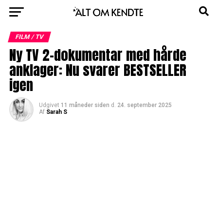
FILM / TV
Ny TV 2-dokumentar med hårde
anklager: Nu svarer BESTSELLER
igen
Udgivet
11 måneder siden
d.
24. september 2025
Af
Sarah S