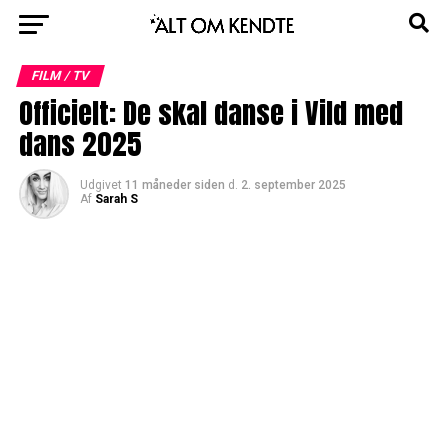
FILM / TV
Officielt: De skal danse i Vild med
dans 2025
Udgivet
11 måneder siden
d.
2. september 2025
Af
Sarah S