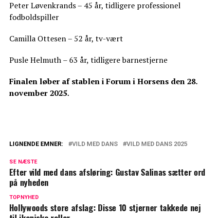
Peter Løvenkrands – 45 år, tidligere professionel
fodboldspiller
Camilla Ottesen – 52 år, tv-vært
Pusle Helmuth – 63 år, tidligere barnestjerne
Finalen løber af stablen i Forum i Horsens den 28.
november 2025.
LIGNENDE EMNER:
VILD MED DANS
VILD MED DANS 2025
Camilla Dalsgaard klar til Vild med dans:
SE NÆSTE
Sætter ord på ny dansepartner
Efter vild med dans afsløring: Gustav Salinas sætter ord
på nyheden
TV 2 deler dejligt nyt: Disse seerfavoritter
vender tilbage i efteråret
TOPNYHED
Hollywoods store afslag: Disse 10 stjerner takkede nej
til ikoniske roller