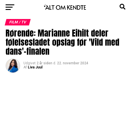
FILM / TV
Rørende: Marianne Eihilt deler
følelsesladet opslag før 'Vild med
dans'-finalen
Udgivet
2 år siden
d.
22. november 2024
Af
Liva Juul