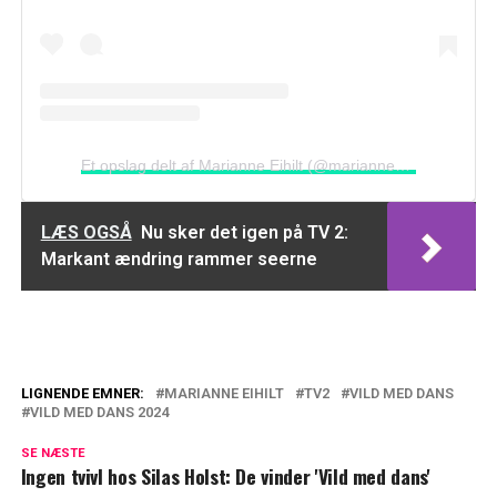
Et opslag delt af Marianne Eihilt (@marianne_eihilt)
LÆS OGSÅ
Nu sker det igen på TV 2:
Markant ændring rammer seerne
LIGNENDE EMNER:
MARIANNE EIHILT
TV2
VILD MED DANS
VILD MED DANS 2024
Thomas Evers Poulsen: Det var den
hårdeste sæson i 'Vild med dans'
SE NÆSTE
Ingen tvivl hos Silas Holst: De vinder 'Vild med dans'
Spekulationerne går: Disse, mener