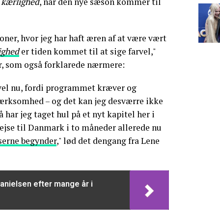
 kærlighed
, når den nye sæson kommer til
oner, hvor jeg har haft æren af at være vært
ighed
er tiden kommet til at sige farvel,"
er, som også forklarede nærmere:
arvel nu, fordi programmet kræver og
ærksomhed – og det kan jeg desværre ikke
å har jeg taget hul på et nyt kapitel her i
rejse til Danmark i to måneder allerede nu
serne begynder
," lød det dengang fra Lene
anielsen efter mange år i