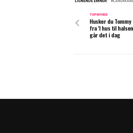
LIGNENDE EMNER:
LANDMAND
Denne dag vende
ansigt vil du k
TOPNYHED
Husker du Tommy 
fra 'I hus til halse
Alt for tidligt: 
går det i dag