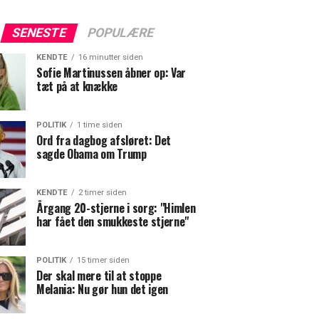
SENESTE
POPULÆRE
KENDTE
16 minutter siden
Sofie Martinussen åbner op: Var
tæt på at knække
POLITIK
1 time siden
Ord fra dagbog afsløret: Det
sagde Obama om Trump
KENDTE
2 timer siden
Årgang 20-stjerne i sorg: "Himlen
har fået den smukkeste stjerne"
POLITIK
15 timer siden
Der skal mere til at stoppe
Melania: Nu gør hun det igen