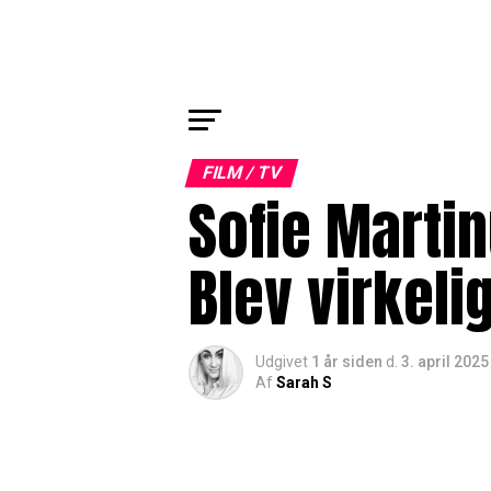
FILM / TV
Sofie Marti
Blev virkeli
Udgivet
1 år siden
d.
3. april 2025
Af
Sarah S