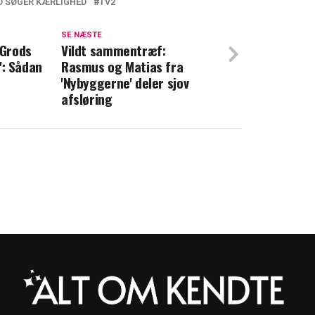
 SØGER KÆRLIGHED
TV2
r 'Landmand søger kærlighed' tilbage: Et
unne genkende
SE NÆSTE
Grods
Vildt sammentræf:
n': Sådan
Rasmus og Matias fra
Nu er TV 2-par blevet forældre
'Nybyggerne' deler sjov
afsløring