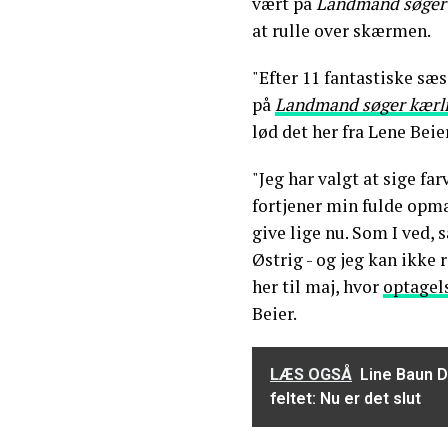
vært på
Landmand søger
at rulle over skærmen.
"Efter 11 fantastiske sæs
på
Landmand søger kærl
lød det her fra Lene Bei
"Jeg har valgt at sige f
fortjener min fulde opm
give lige nu. Som I ved, s
Østrig - og jeg kan ikke 
her til maj, hvor
optagel
Beier.
LÆS OGSÅ
Line Baun D
feltet: Nu er det slut