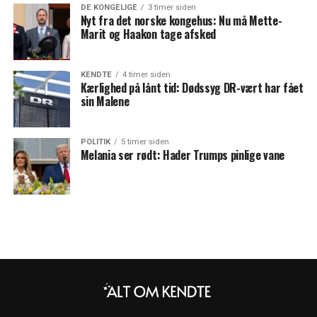
DE KONGELIGE
3 timer siden
Nyt fra det norske kongehus: Nu må Mette-
Marit og Haakon tage afsked
KENDTE
4 timer siden
Kærlighed på lånt tid: Dødssyg DR-vært har fået
sin Malene
POLITIK
5 timer siden
Melania ser rødt: Hader Trumps pinlige vane