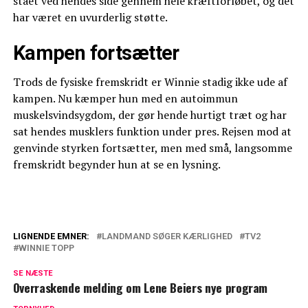
stået ved hendes side gennem hele kræftforløbet, og det
har været en uvurderlig støtte.
Kampen fortsætter
Trods de fysiske fremskridt er Winnie stadig ikke ude af
kampen. Nu kæmper hun med en autoimmun
muskelsvindsygdom, der gør hende hurtigt træt og har
sat hendes musklers funktion under pres. Rejsen mod at
genvinde styrken fortsætter, men med små, langsomme
fremskridt begynder hun at se en lysning.
LIGNENDE EMNER:
LANDMAND SØGER KÆRLIGHED
TV2
WINNIE TOPP
Efter store udfordringer: TV 2-par melder
om baby på vej
SE NÆSTE
Overraskende melding om Lene Beiers nye program
TV 2-deltager slår helt fast: Kommer