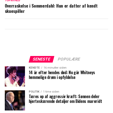
TOPNYHED
aldrig til at deltage igen
Overraskelse i Sommerdahl: Hun er datter af kendt
skuespiller
SENESTE
POPULÆRE
KENDTE
16 minutter siden
14 år efter hendes død: Nu går Whitneys
hemmelige drøm i opfyldelse
POLITIK
1 time siden
Tæres op af aggressiv kræft: Sønnen deler
hjerteskærende detaljer om Bidens mareridt