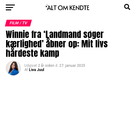
FILM / TV
Winnie fra ‘Landmand søger
kærlighed’ åbner op: Mit livs
hårdeste kamp
Udgivet
2 år siden
d.
27. januar 2025
Af
Liva Juul