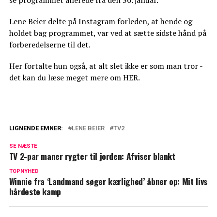
Lene Beier delte på Instagram forleden, at hende og
holdet bag programmet, var ved at sætte sidste hånd på
forberedelserne til det.
Her fortalte hun også, at alt slet ikke er som man tror -
det kan du læse meget mere om HER.
LIGNENDE EMNER:
LENE BEIER
TV2
Alle vil vide det: Nu svarer Lene Beier på
SE NÆSTE
spørgsmålet
TV 2-par maner rygter til jorden: Afviser blankt
Lene Beier afslører: Det er slet ikke som
TOPNYHED
Winnie fra ‘Landmand søger kærlighed’ åbner op: Mit livs
du tror
hårdeste kamp