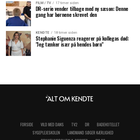
FILM / TV
17 timer siden
DR-serie vender tilbage med ny sæson: Denne
gang har børnene skrevet den
KENDTE
18 timer siden
Stephanie Siguenza reagerer på kollegas død:
"Jeg tænker især på hendes børn"
FORSIDE
VILD MED DANS
TV2
DR
BADEHOTELLET
SYGEPLEJESKOLEN
LANDMAND SØGER KÆRLIGHED