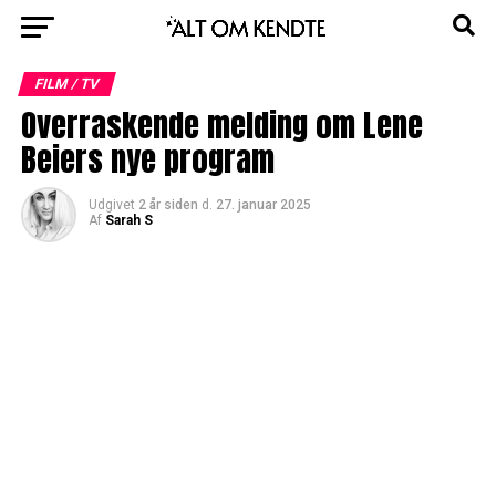
FILM / TV
Overraskende melding om Lene
Beiers nye program
Udgivet
2 år siden
d.
27. januar 2025
Af
Sarah S