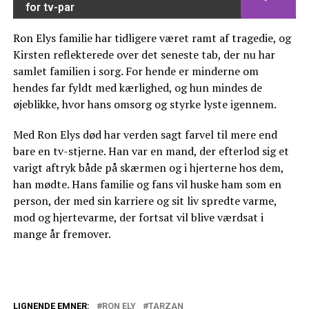
for tv-par
Ron Elys familie har tidligere været ramt af tragedie, og
Kirsten reflekterede over det seneste tab, der nu har
samlet familien i sorg. For hende er minderne om
hendes far fyldt med kærlighed, og hun mindes de
øjeblikke, hvor hans omsorg og styrke lyste igennem.
Med Ron Elys død har verden sagt farvel til mere end
bare en tv-stjerne. Han var en mand, der efterlod sig et
varigt aftryk både på skærmen og i hjerterne hos dem,
han mødte. Hans familie og fans vil huske ham som en
person, der med sin karriere og sit liv spredte varme,
mod og hjertevarme, der fortsat vil blive værdsat i
mange år fremover.
LIGNENDE EMNER:
RON ELY
TARZAN