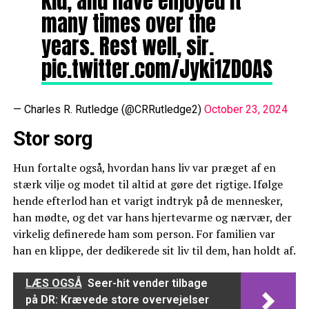
kid, and have enjoyed it
many times over the
years. Rest well, sir.
pic.twitter.com/Jyki1ZD0AS
— Charles R. Rutledge (@CRRutledge2)
October 23, 2024
Stor sorg
Hun fortalte også, hvordan hans liv var præget af en
stærk vilje og modet til altid at gøre det rigtige. Ifølge
hende efterlod han et varigt indtryk på de mennesker,
han mødte, og det var hans hjertevarme og nærvær, der
virkelig definerede ham som person. For familien var
han en klippe, der dedikerede sit liv til dem, han holdt af.
LÆS OGSÅ
Seer-hit vender tilbage
på DR: Krævede store overvejelser