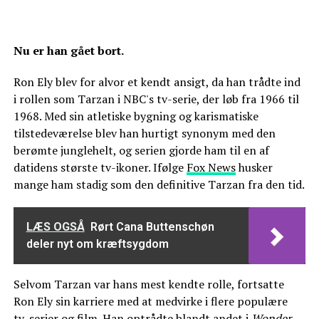
Nu er han gået bort.
Ron Ely blev for alvor et kendt ansigt, da han trådte ind
i rollen som Tarzan i NBC's tv-serie, der løb fra 1966 til
1968. Med sin atletiske bygning og karismatiske
tilstedeværelse blev han hurtigt synonym med den
berømte junglehelt, og serien gjorde ham til en af
datidens største tv-ikoner. Ifølge
Fox News
husker
mange ham stadig som den definitive Tarzan fra den tid.
LÆS OGSÅ
Rørt Cana Buttenschøn
deler nyt om kræftsygdom
Selvom Tarzan var hans mest kendte rolle, fortsatte
Ron Ely sin karriere med at medvirke i flere populære
tv-serier og film. Han optrådte blandt andet i
Wonder