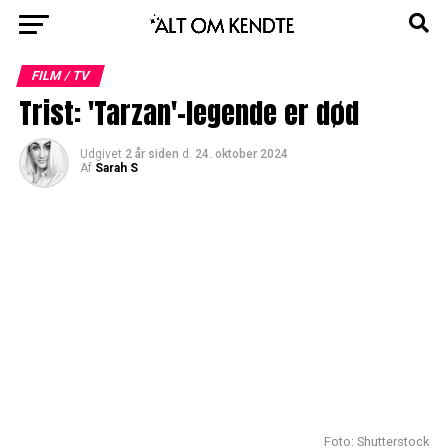
FILM / TV
Trist: 'Tarzan'-legende er død
Udgivet
2 år siden
d.
24. oktober 2024
Af
Sarah S
Foto: Shutterstock