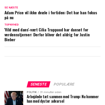
Har kæmpet i flere år: Nu åbner hun op
SE NÆSTE
Adam Price vil ikke dvæle i fortiden: Det har han fokus
Lise Baastrup med sjov detalje fra
på nu
privatlivet: Det gør Jacob aldrig uden
hende
TOPNYHED
'Vild med dans'-vært Cilia Trappaud har danset for
verdensstjerner: Derfor bliver det aldrig for Justin
Bieber
SENESTE
POPULÆRE
POLITIK
31 minutter siden
Arbejdede tæt sammen med Trump: Nu kommer
han med dyster advarsel