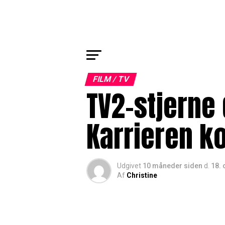
FILM / TV
TV2-stjerne
Karrieren k
Udgivet
10 måneder siden
d.
18. 
Af
Christine