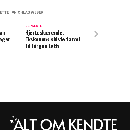
ETTE
NICHLAS WEBER
t for den sidste bachelorette: Her er hun
SE NÆSTE
tan
er op vildt krav fra arbejdspladsen: 'Tab
Hjerteskærende:
lager
Ekskonens sidste farvel
til Jørgen Leth