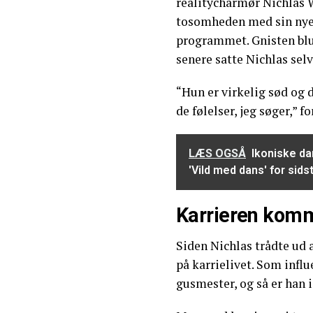
realitycharmør Nichlas 
tosomheden med sin nye
programmet. Gnisten blu
senere satte Nichlas sel
“Hun er virkelig sød og 
de følelser, jeg søger,” f
LÆS OGSÅ
Ikoniske d
'Vild med dans' for sid
Karrieren komm
Siden Nichlas trådte ud a
på karrielivet. Som infl
gusmester, og så er han 