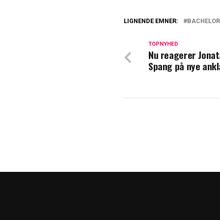
LIGNENDE EMNER:
BACHELOR
TV 2 løfter sløre
TOPNYHED
Nu reagerer Jona
TV 2-stjerne åbn
Spang på nye ank
dig'