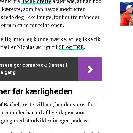
Weber fra
Bachelorette
afslørede, at han nød
 kæreste, som han havde mødt efter
ssede dog ikke længe, for her tre måneder
v et punktum for relationen.
dejlig, men jeg kunne mærke, at jeg ikke fik
ortæller Nichlas ærligt til
SE og HØR
.
ansere gør comeback: Danser i
ste gang
er før kærligheden
f Bachelorette-villaen, har der været fart
uencer deler han ud af hverdagen som
i gang med at udvikle sin egen podcast.