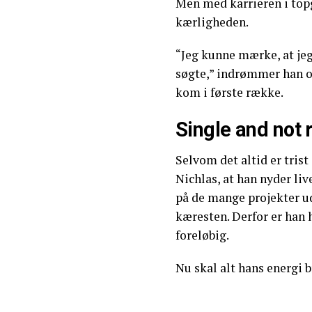
Men med karrieren i top
kærligheden.
“Jeg kunne mærke, at je
søgte,” indrømmer han o
kom i første række.
Single and not 
Selvom det altid er trist 
Nichlas, at han nyder liv
på de mange projekter ud
kæresten. Derfor er han he
foreløbig.
Nu skal alt hans energi b