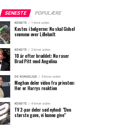
SENESTE
POPULÆRE
KENDTE
1 time siden
Kastes i bølgerne: Nu skal Gidsel
svømme over Lillebælt
KENDTE
2 timer siden
10 år efter bruddet: Nu raser
Brad Pitt mod Angelina
DE KONGELIGE
3 timer siden
Meghan deler video fra privaten:
Her er Harrys reaktion
KENDTE
4 timer siden
TV 2-par deler sød nyhed: "Den
største gave, vi kunne give"