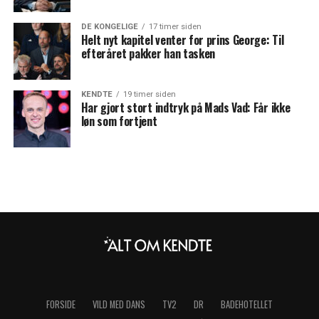
DE KONGELIGE
17 timer siden
Helt nyt kapitel venter for prins George: Til
efteråret pakker han tasken
KENDTE
19 timer siden
Har gjort stort indtryk på Mads Vad: Får ikke
løn som fortjent
FORSIDE
VILD MED DANS
TV2
DR
BADEHOTELLET