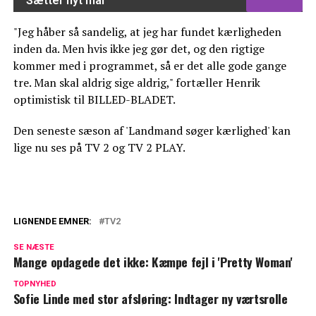
Sætter nyt mål
"Jeg håber så sandelig, at jeg har fundet kærligheden
inden da. Men hvis ikke jeg gør det, og den rigtige
kommer med i programmet, så er det alle gode gange
tre. Man skal aldrig sige aldrig," fortæller Henrik
optimistisk til BILLED-BLADET.
Den seneste sæson af 'Landmand søger kærlighed' kan
lige nu ses på TV 2 og TV 2 PLAY.
LIGNENDE EMNER:
TV2
Fik 13 sæsoner: TV 2-program vender
SE NÆSTE
aldrig tilbage
Mange opdagede det ikke: Kæmpe fejl i 'Pretty Woman'
TV 2 afslører: Kommer til at dække på
TOPNYHED
Sofie Linde med stor afsløring: Indtager ny værtsrolle
alle platforme