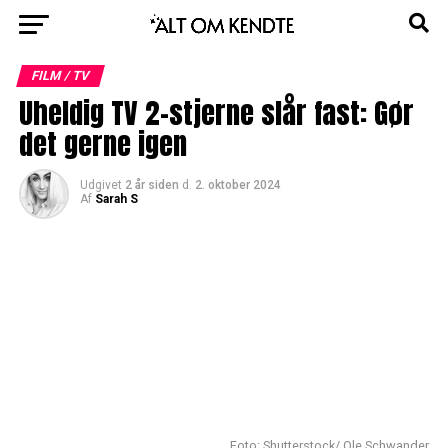
FILM / TV
Uheldig TV 2-stjerne slår fast: Gør
det gerne igen
Udgivet
2 år siden
d.
2. oktober 2024
Af
Sarah S
Foto: Shutterstock/ Ole Schwander