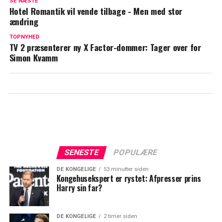
SE NÆSTE
med dans'
Hotel Romantik vil vende tilbage - Men med stor
ændring
Trist nyt: Får det betydning for dette års
'Vild med dans'?
TOPNYHED
TV 2 præsenterer ny X Factor-dommer: Tager over for
Simon Kvamm
SENESTE
POPULÆRE
DE KONGELIGE
53 minutter siden
Kongehusekspert er rystet: Afpresser prins
Harry sin far?
DE KONGELIGE
2 timer siden