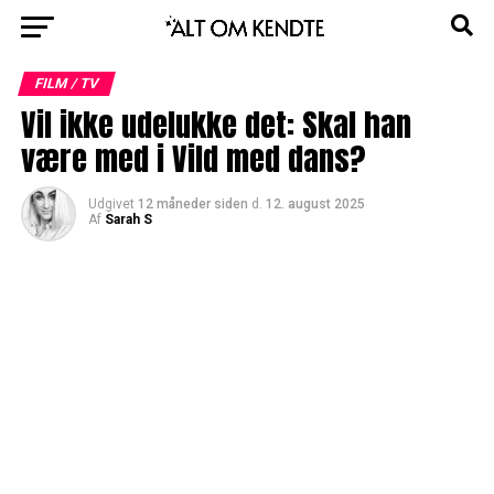
FILM / TV
Vil ikke udelukke det: Skal han
være med i Vild med dans?
Udgivet
12 måneder siden
d.
12. august 2025
Af
Sarah S