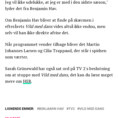
Jeg vil ikke udelukke, at jeg er med i den sidste sæson,"
lyder det fra Benjamin Hav.
Om Benjamin Hav bliver at finde på skærmen i
efterårets
Vild med dans
vides altså ikke endnu, men
selv vil han ikke direkte afvise det.
Når programmet vender tilbage bliver det Martin
Johannes Larsen og Cilia Trappaud, der står i spidsen
som værter.
Sarah Grünewald har også sat ord på TV 2's beslutning
om at stoppe med
Vild med dans
, det kan du læse meget
mere om
HER
.
LIGNENDE EMNER:
BENJAMIN HAV
TV2
VILD MED DANS
Afslører: De er ikke med i dette års 'Vild