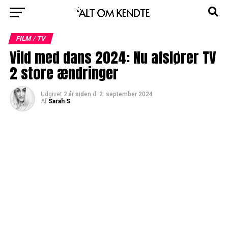
FILM / TV
Vild med dans 2024: Nu afslører TV
2 store ændringer
Udgivet
2 år siden
d.
2. september 2024
Af
Sarah S