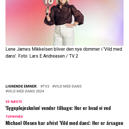
Lene James Mikkelsen bliver den nye dommer i 'Vild med
dans'. Foto: Lars E Andreasen / TV 2
LIGNENDE EMNER:
TV2
VILD MED DANS
VILD MED DANS 2024
'Vild med dans'-stjerne chokerer: Kan
blive sidste sæson
SE NÆSTE
'Sygeplejeskolen' vender tilbage: Her er hvad vi ved
Fantastisk afsløring: Vender tilbage i 'Vild
TOPNYHED
med dans'
Michael Olesen har afvist 'Vild med dans': Her er årsagen