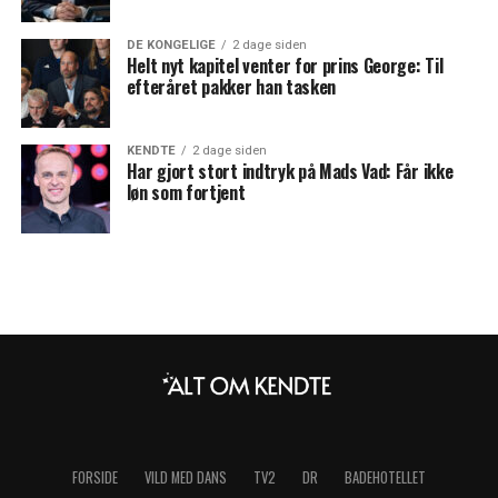
DE KONGELIGE
2 dage siden
Helt nyt kapitel venter for prins George: Til
efteråret pakker han tasken
KENDTE
2 dage siden
Har gjort stort indtryk på Mads Vad: Får ikke
løn som fortjent
FORSIDE
VILD MED DANS
TV2
DR
BADEHOTELLET