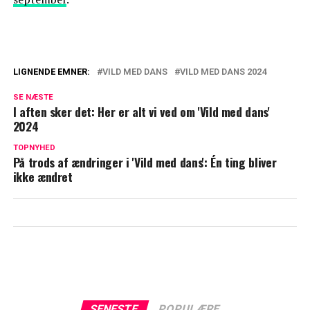
LIGNENDE EMNER:
VILD MED DANS
VILD MED DANS 2024
Michael Olesen har afvist 'Vild med dans':
SE NÆSTE
Her er årsagen
I aften sker det: Her er alt vi ved om 'Vild med dans'
2024
Vild med dans 2024: Nu afslører TV 2
store ændringer
TOPNYHED
På trods af ændringer i 'Vild med dans': Én ting bliver
ikke ændret
SENESTE
POPULÆRE