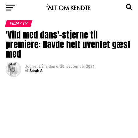
FILM / TV
'Vild med dans'-stjerne til
premiere: Havde helt uventet gæst
med
Udgivet
2 år siden
d.
20. september 2024
Af
Sarah S