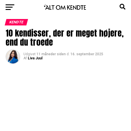
KENDTE
10 kendisser, der er meget højere,
end du troede
Udgivet
11 måneder siden
d.
16. september 2025
Af
Liva Juul