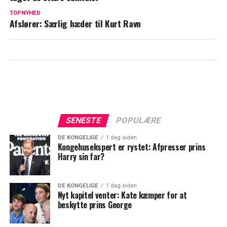
20 skuespillere, der spillede en rolle
langt fra deres egen alder
TOPNYHED
Afslører: Særlig hæder til Kurt Ravn
SENESTE
POPULÆRE
DE KONGELIGE
1 dag siden
Kongehusekspert er rystet: Afpresser prins
Harry sin far?
DE KONGELIGE
1 dag siden
Nyt kapitel venter: Kate kæmper for at
beskytte prins George