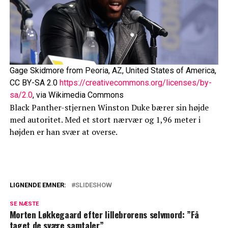
Gage Skidmore from Peoria, AZ, United States of America,
CC BY-SA 2.0
https://creativecommons.org/licenses/by-
sa/2.0
, via Wikimedia Commons
Black Panther-stjernen Winston Duke bærer sin højde
med autoritet. Med et stort nærvær og 1,96 meter i
højden er han svær at overse.
LIGNENDE EMNER:
SLIDESHOW
20 kendte kvinder du ikke vidste var SÅ
SE NÆSTE
høje
Morten Løkkegaard efter lillebrorens selvmord: ”Få
taget de svære samtaler”