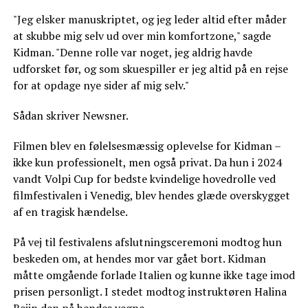
"Jeg elsker manuskriptet, og jeg leder altid efter måder
at skubbe mig selv ud over min komfortzone," sagde
Kidman. "Denne rolle var noget, jeg aldrig havde
udforsket før, og som skuespiller er jeg altid på en rejse
for at opdage nye sider af mig selv."
Sådan skriver Newsner.
Filmen blev en følelsesmæssig oplevelse for Kidman –
ikke kun professionelt, men også privat. Da hun i 2024
vandt Volpi Cup for bedste kvindelige hovedrolle ved
filmfestivalen i Venedig, blev hendes glæde overskygget
af en tragisk hændelse.
På vej til festivalens afslutningsceremoni modtog hun
beskeden om, at hendes mor var gået bort. Kidman
måtte omgående forlade Italien og kunne ikke tage imod
prisen personligt. I stedet modtog instruktøren Halina
Reijn den på hendes vegne.