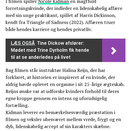
I filmen spiller
Nicole Kidman
en magtfuld
forretningskvinde, der indleder en lidenskabelig affære
med sin unge praktikant, spillet af Harris Dickinson,
kendt fra Triangle of Sadness (2022). Affæren truer
både hendes karriere og hendes privatliv.
LÆS OGSÅ
Tine Dickow afslører:
Mødet med Trine Dyrholm fik hende
til at se anderledes på livet
Bag filmen står instruktør Halina Reijn, der har
forklaret, at historien er inspireret af en kvinde, der
aldrig havde oplevet en orgasme i sit 25-årige ægteskab.
Reijns ønske var at udforske kvinders forhold til deres
egne kroppe gennem en intens og uforudsigelig
fortælling.
Kidman leverer en bemærkelsesværdig præstation i
filmen og veksler ubesværet mellem vrede, frygt og en
dyb, lidenskabelig accept af sin karakters skæbne.