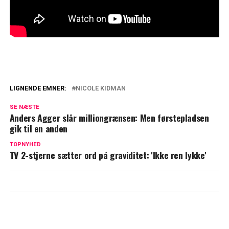
LIGNENDE EMNER:
NICOLE KIDMAN
Vilde scener mellem Nicole Kidman og
SE NÆSTE
Tom Cruise: Kontrakt om nøgenscener
Anders Agger slår milliongrænsen: Men førstepladsen
afsløret
gik til en anden
Så meget tjener Mascha Vang hver måned
TOPNYHED
TV 2-stjerne sætter ord på graviditet: 'Ikke ren lykke'