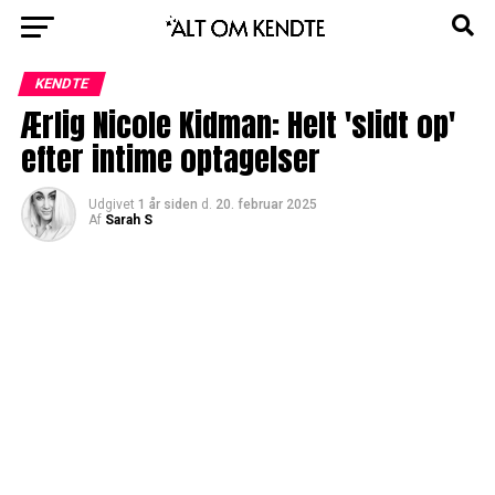
KENDTE
Ærlig Nicole Kidman: Helt 'slidt op'
efter intime optagelser
Udgivet
1 år siden
d.
20. februar 2025
Af
Sarah S