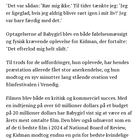
"Det var sådan: ‘Rør mig ikke.’ Til tider tænkte jeg: ‘Jeg
er ligeglad, hvis jeg aldrig bliver rørt igen i mit liv!’ Jeg
var bare færdig med det."
Optagelserne af Babygirl blev en både følelsesmæssigt
og fysisk krævende oplevelse for Kidman, der fortalte:
"Det efterlod mig helt slidt."
Til trods for de udfordringer, hun oplevede, har hendes
præstation allerede fået stor anerkendelse, og hun
modtog en syv minutter lang stående ovation ved
filmfestivalen i Venedig.
Filmen blev både en kritisk og kommerciel succes. Med
en indtjening på over 60 millioner dollars på et budget
på 20 millioner dollars har Babygirl vist sig at være en af
årets mest omtalte film. Den blev også udnævnt som en
af de ti bedste film i 2024 af National Board of Review,
og Kidman modtog endnu en pris for bedste kvindelige