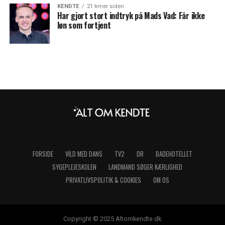
KENDTE
21 timer siden
Har gjort stort indtryk på Mads Vad: Får ikke
løn som fortjent
FORSIDE
VILD MED DANS
TV2
DR
BADEHOTELLET
SYGEPLEJESKOLEN
LANDMAND SØGER KÆRLIGHED
PRIVATLIVSPOLITIK & COOKIES
OM OS
Copyright © 2025 Altomkendte.dk