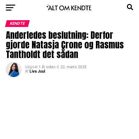
KENDTE
Anderledes beslutning: Derfor
gjorde Natasja Crone og Rasmus
Tantholdt det sådan
Udgivet
1 år siden
d.
22. marts 2025
Af
Liva Juul