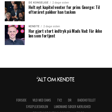
DE KONGELIGE
2 dage siden
Helt nyt kapitel venter for prins George: Til
efteråret pakker han tasken
KENDTE
2 dage siden
Har gjort stort indtryk på Mads Vad: Får ikke
løn som fortjent
FORSIDE
VILD MED DANS
TV2
DR
BADEHOTELLET
SYGEPLEJESKOLEN
LANDMAND SØGER KÆRLIGHED