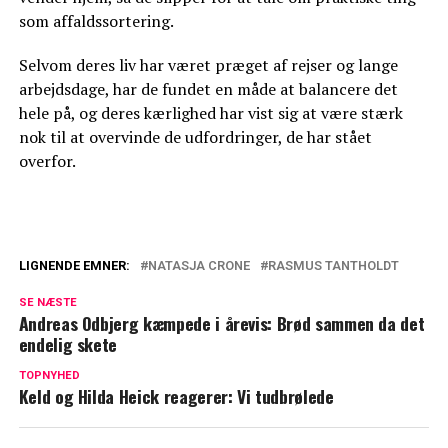
som affaldssortering.
Selvom deres liv har været præget af rejser og lange
arbejdsdage, har de fundet en måde at balancere det
hele på, og deres kærlighed har vist sig at være stærk
nok til at overvinde de udfordringer, de har stået
overfor.
LIGNENDE EMNER:
NATASJA CRONE
RASMUS TANTHOLDT
Rasmus Tantholdt med hård kritik mod
SE NÆSTE
chefredaktør for stort mediehus: Kalder
Andreas Odbjerg kæmpede i årevis: Brød sammen da det
det et overgreb
endelig skete
Fuld kvinde afbryder Rasmus Tantholdts
TOPNYHED
Keld og Hilda Heick reagerer: Vi tudbrølede
live-udsendelse: Se klippet her