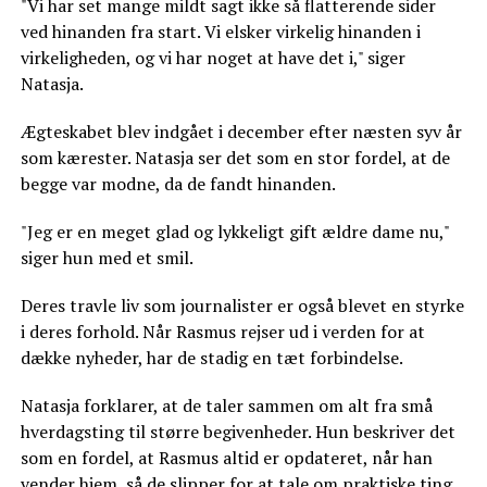
"Vi har set mange mildt sagt ikke så flatterende sider
ved hinanden fra start. Vi elsker virkelig hinanden i
virkeligheden, og vi har noget at have det i," siger
Natasja.
Ægteskabet blev indgået i december efter næsten syv år
som kærester. Natasja ser det som en stor fordel, at de
begge var modne, da de fandt hinanden.
"Jeg er en meget glad og lykkeligt gift ældre dame nu,"
siger hun med et smil.
Deres travle liv som journalister er også blevet en styrke
i deres forhold. Når Rasmus rejser ud i verden for at
dække nyheder, har de stadig en tæt forbindelse.
Natasja forklarer, at de taler sammen om alt fra små
hverdagsting til større begivenheder. Hun beskriver det
som en fordel, at Rasmus altid er opdateret, når han
vender hjem, så de slipper for at tale om praktiske ting