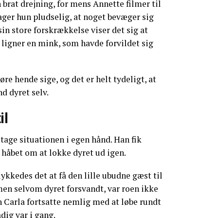
 brat drejning, for mens Annette filmer til
ager hun pludselig, at noget bevæger sig
sin store forskrækkelse viser det sig at
er ligner en mink, som havde forvildet sig
øre hende sige, og det er helt tydeligt, at
d dyret selv.
il
 tage situationen i egen hånd. Han fik
i håbet om at lokke dyret ud igen.
lykkedes det at få den lille ubudne gæst til
 men selvom dyret forsvandt, var roen ikke
 Carla fortsatte nemlig med at løbe rundt
dig var i gang.