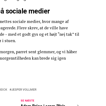
på sociale medier
nettes sociale medier, hvor mange af
agerede. Flere skrev, at de ville have
 – med et godt gys og et højt “nej tak” til
 i stuen.
morgen, parret sent glemmer, og vi håber
 morgenstilheden kan brede sig igen
HEICK
JESPER VOLLMER
eler sjældent billede: Sådan har du ikke
tte før
SE NÆSTE
Adam Price i sorg: "Hvis