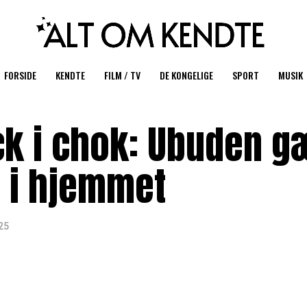
FORSIDE
KENDTE
FILM / TV
DE KONGELIGE
SPORT
MUSIK
ck i chok: Ubuden g
 i hjemmet
25