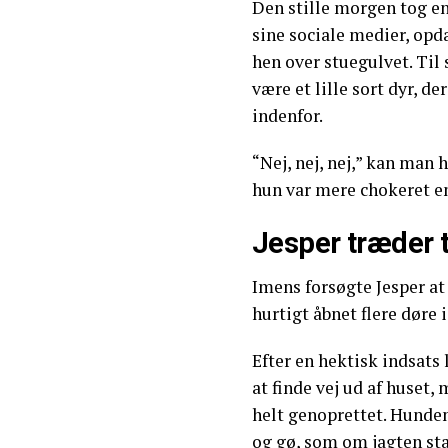
Den stille morgen tog en
sine sociale medier, opd
hen over stuegulvet. Til 
være et lille sort dyr, d
indenfor.
“Nej, nej, nej,” kan man h
hun var mere chokeret en
Jesper træder t
Imens forsøgte Jesper at
hurtigt åbnet flere døre 
Efter en hektisk indsats 
at finde vej ud af huset,
helt genoprettet. Hunden
og gø, som om jagten sta