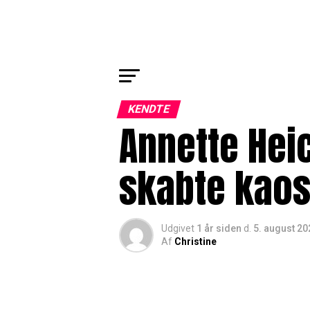
KENDTE
Annette Hei
skabte kaos
Udgivet
1 år siden
d.
5. august 20
Af
Christine