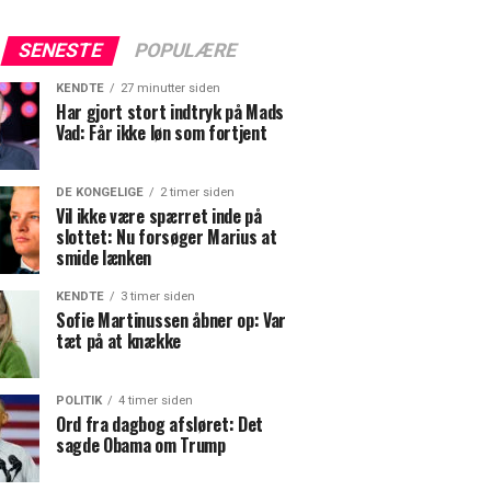
SENESTE
POPULÆRE
KENDTE
27 minutter siden
Har gjort stort indtryk på Mads
Vad: Får ikke løn som fortjent
DE KONGELIGE
2 timer siden
Vil ikke være spærret inde på
slottet: Nu forsøger Marius at
smide lænken
KENDTE
3 timer siden
Sofie Martinussen åbner op: Var
tæt på at knække
POLITIK
4 timer siden
Ord fra dagbog afsløret: Det
sagde Obama om Trump