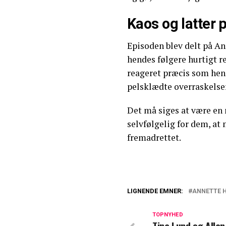
Kaos og latter 
Episoden blev delt på An
hendes følgere hurtigt re
reageret præcis som hende
pelsklædte overraskelser
Det må siges at være en 
selvfølgelig for dem, at
fremadrettet.
LIGNENDE EMNER:
ANNETTE 
Jesper Vollmer d
set ham og Anne
TOPNYHED
Tina Lund og Allan