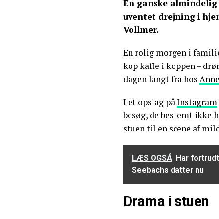
En ganske almindelig 
uventet drejning i hj
Vollmer.
En rolig morgen i famili
kop kaffe i koppen – dr
dagen langt fra hos
Anne
I et opslag på
Instagram
besøg, de bestemt ikke h
stuen til en scene af mil
LÆS OGSÅ
Har fortrud
Seebachs datter nu
Drama i stuen