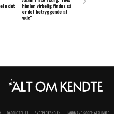
kete det
himlen virkelig findes så
 Jesper Vollmer traf stor beslutning: Nu
er det betryggende at
vide"
R
BADEHOTELLET
SYGEPLEJESKOLEN
LANDMAND SØGER KÆRLIGHED