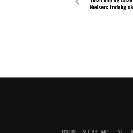
Nielsen: Endelig s
Annette Heick og
er de i tvivl
FORSIDE
VILD MED DANS
TV2
D