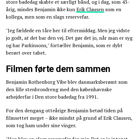
store badedag skabte et særligt bånd, og i dag, som 43-
årig, mindes Benjamin ikke kun
Erik Clausen
som en
kollega, men som en slags reservefar.
"Jeg fældede en tåre her til eftermiddag. Men jeg vidste
jo godt, at det bar den vej. Det gør det jo, når man er syg
og har Parkinsons," fortæller Benjamin, som er dybt
berørt over tabet.
Filmen førte dem sammen
Benjamin Rothenborg Vibe blev danmarksberømt som
den lille stenbrosdreng med den københavnske
arbejderfar i Den store badedag fra 1991.
For den dengang otteårige Benjamin betød tiden på
filmsettet meget – ikke mindst på grund af Erik Clausen,
som tog ham under sine vinger.
"Han blev en slags reservefar for mig. Det er jo intenst