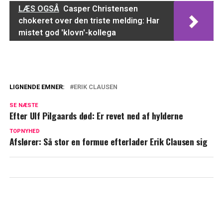
LÆS OGSÅ
Casper Christensen
chokeret over den triste melding: Har
mistet god 'klovn'-kollega
LIGNENDE EMNER:
ERIK CLAUSEN
Vidste du det? Erik Clausen havde talent
SE NÆSTE
for mere end bare film og underholdning
Efter Ulf Pilgaards død: Er revet ned af hylderne
Bodil Jørgensen kan ikke forstå det: "Det
TOPNYHED
Afslører: Så stor en formue efterlader Erik Clausen sig
vil tage mig lang tid at erkende, at han
ikke lige er rundt om hjørnet"