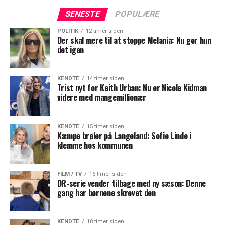
SENESTE
POPULÆRE
POLITIK
12 timer siden
Der skal mere til at stoppe Melania: Nu gør hun
det igen
KENDTE
14 timer siden
Trist nyt for Keith Urban: Nu er Nicole Kidman
videre med mangemillionær
KENDTE
15 timer siden
Kæmpe brøler på Langeland: Sofie Linde i
klemme hos kommunen
FILM / TV
16 timer siden
DR-serie vender tilbage med ny sæson: Denne
gang har børnene skrevet den
KENDTE
18 timer siden