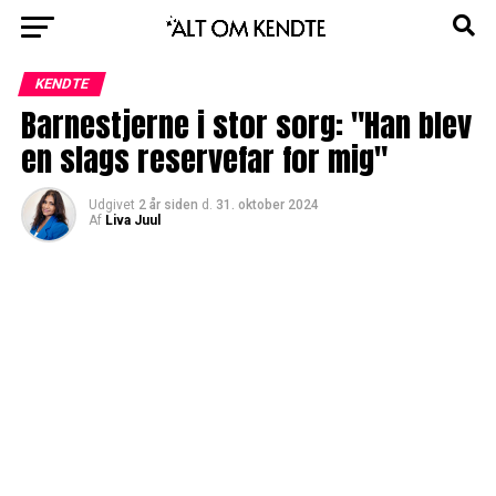
KENDTE
Barnestjerne i stor sorg: "Han blev
en slags reservefar for mig"
Udgivet
2 år siden
d.
31. oktober 2024
Af
Liva Juul