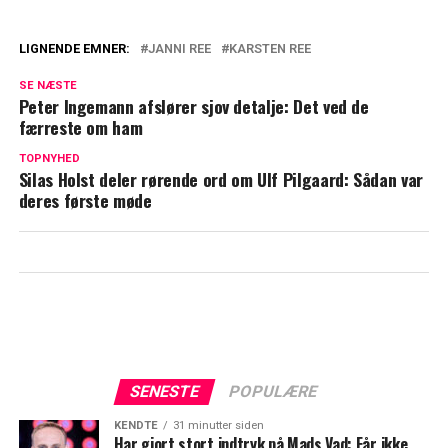
LIGNENDE EMNER:
JANNI REE
KARSTEN REE
Jeppe indrømmer: Havde vilde fordomme
SE NÆSTE
om Janni
Peter Ingemann afslører sjov detalje: Det ved de
færreste om ham
Janni Ree afslører nye detaljer i sagen
mod Karsten
TOPNYHED
Silas Holst deler rørende ord om Ulf Pilgaard: Sådan var
deres første møde
SENESTE
POPULÆRE
KENDTE
31 minutter siden
Har gjort stort indtryk på Mads Vad: Får ikke