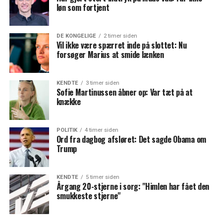
løn som fortjent
DE KONGELIGE
2 timer siden
Vil ikke være spærret inde på slottet: Nu
forsøger Marius at smide lænken
KENDTE
3 timer siden
Sofie Martinussen åbner op: Var tæt på at
knække
POLITIK
4 timer siden
Ord fra dagbog afsløret: Det sagde Obama om
Trump
KENDTE
5 timer siden
Årgang 20-stjerne i sorg: "Himlen har fået den
smukkeste stjerne"