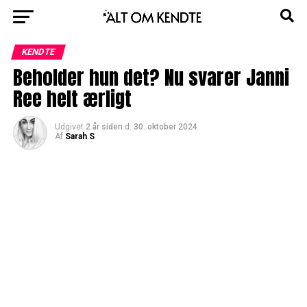
KENDTE
Beholder hun det? Nu svarer Janni
Ree helt ærligt
Udgivet
2 år siden
d.
30. oktober 2024
Af
Sarah S