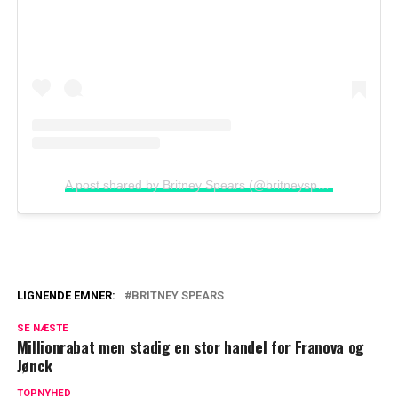
A post shared by Britney Spears (@britneyspears)
LIGNENDE EMNER:
BRITNEY SPEARS
Britney Spears eksmand afslører: Dette
SE NÆSTE
var det mest mærkelige ved ægteskabet
Millionrabat men stadig en stor handel for Franova og
Jønck
Britney Spears uden filter: Bar røv og
bekendelser
TOPNYHED