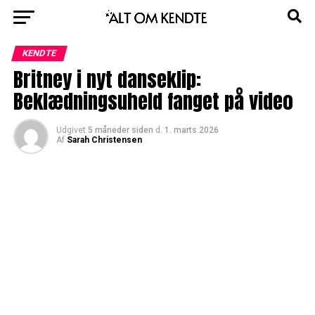
KENDTE
Britney i nyt danseklip:
Beklædningsuheld fanget på video
Udgivet
5 måneder siden
d.
1. marts 2026
Af
Sarah Christensen