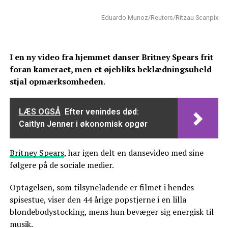
Eduardo Munoz/Reuters/Ritzau Scanpix
I en ny video fra hjemmet danser Britney Spears frit
foran kameraet, men et øjebliks beklædningsuheld
stjal opmærksomheden
.
LÆS OGSÅ
Efter venindes død:
Caitlyn Jenner i økonomisk opgør
Britney Spears
, har igen delt en dansevideo med sine
følgere på de sociale medier.
Optagelsen, som tilsyneladende er filmet i hendes
spisestue, viser den 44 årige popstjerne i en lilla
blondebodystocking, mens hun bevæger sig energisk til
musik.