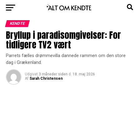
KENDTE
Bryllup i paradisomgivelser: For
tidligere TV2 vært
Parrets fælles drømmevilla dannede rammen om den store
dag i Grækenland.
Udgivet
3 måneder siden
d.
18. maj 2026
Af
Sarah Christensen