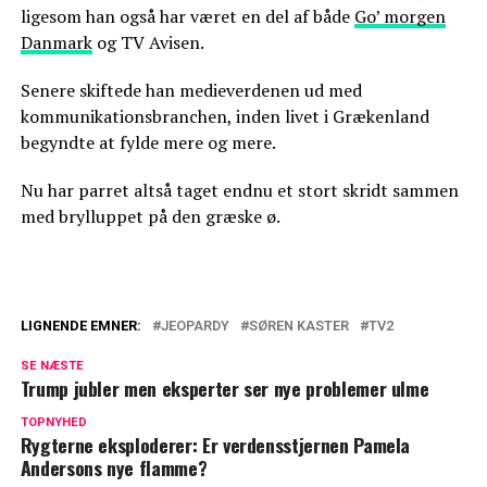
ligesom han også har været en del af både
Go’ morgen
Danmark
og TV Avisen.
Senere skiftede han medieverdenen ud med
kommunikationsbranchen, inden livet i Grækenland
begyndte at fylde mere og mere.
Nu har parret altså taget endnu et stort skridt sammen
med brylluppet på den græske ø.
LIGNENDE EMNER:
JEOPARDY
SØREN KASTER
TV2
TV 2-korrespondent sælger rækkehus til
SE NÆSTE
næsten 11 millioner
Trump jubler men eksperter ser nye problemer ulme
Fik 13 sæsoner: TV 2-program vender
TOPNYHED
Rygterne eksploderer: Er verdensstjernen Pamela
aldrig tilbage
Andersons nye flamme?