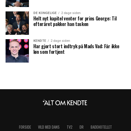
DE KONGELIGE
2 dage siden
Helt nyt kapitel venter for prins George: Til
efteråret pakker han tasken
KENDTE
2 dage siden
Har gjort stort indtryk på Mads Vad: Får ikke
løn som fortjent
FORSIDE
VILD MED DANS
TV2
DR
BADEHOTELLET