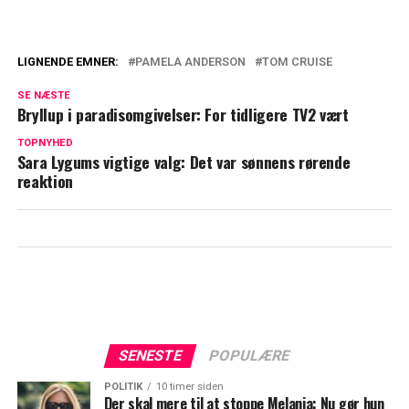
LIGNENDE EMNER:
PAMELA ANDERSON
TOM CRUISE
Vilde scener mellem Nicole Kidman og
SE NÆSTE
Tom Cruise: Kontrakt om nøgenscener
Bryllup i paradisomgivelser: For tidligere TV2 vært
afsløret
TOPNYHED
Sara Lygums vigtige valg: Det var sønnens rørende
Tom Cruise overrasker: Sådan vil han
reaktion
fejre fars dag
SENESTE
POPULÆRE
POLITIK
10 timer siden
Der skal mere til at stoppe Melania: Nu gør hun