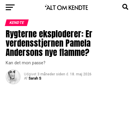
KENDTE
Rygterne eksploderer: Er
verdensstjernen Pamela
Andersons nye flamme?
Kan det mon passe?
Udgivet
3 måneder siden
d.
18. maj 2026
Af
Sarah S