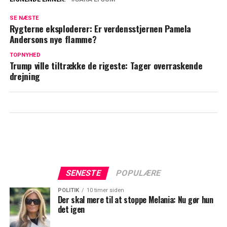
Sara Lygum med vild afsløring: "Havde
SE NÆSTE
ikke engang fortalt det til mine forældre"
Rygterne eksploderer: Er verdensstjernen Pamela
Andersons nye flamme?
Sara Lygums børn var ikke i tvivl: "Det der,
TOPNYHED
det bliver mors kæreste"
Trump ville tiltrække de rigeste: Tager overraskende
drejning
SENESTE
POPULÆRE
POLITIK
10 timer siden
Der skal mere til at stoppe Melania: Nu gør hun
det igen