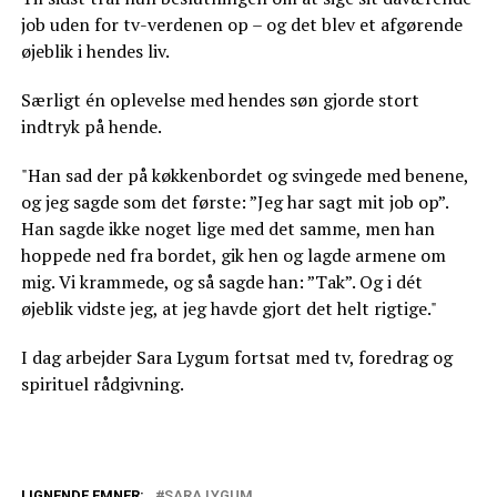
job uden for tv-verdenen op – og det blev et afgørende
øjeblik i hendes liv.
Særligt én oplevelse med hendes søn gjorde stort
indtryk på hende.
"Han sad der på køkkenbordet og svingede med benene,
og jeg sagde som det første: ”Jeg har sagt mit job op”.
Han sagde ikke noget lige med det samme, men han
hoppede ned fra bordet, gik hen og lagde armene om
mig. Vi krammede, og så sagde han: ”Tak”. Og i dét
øjeblik vidste jeg, at jeg havde gjort det helt rigtige."
I dag arbejder Sara Lygum fortsat med tv, foredrag og
spirituel rådgivning.
LIGNENDE EMNER:
SARA LYGUM