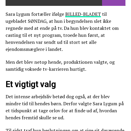
Sara Lygum fortæller ifølge
BILLED-BLADET
til
ugebladet SØNDAG, at hun i begyndelsen slet ikke
regnede med at ende på tv. Da hun blev kontaktet om
casting til et nyt program, troede hun først, at
henvendelsen var sendt ud til stort set alle
ejendomsmæglere i landet.
Men det blev netop hende, produktionen valgte, og
samtidig voksede tv-karrieren hurtigt.
Et vigtigt valg
Det intense arbejdsliv betød dog også, at der blev
mindre tid til hendes børn. Derfor valgte Sara Lygum på
et tidspunkt at tage orlov for at finde ud af, hvordan
hendes fremtid skulle se ud.
Til sidst traf hun beslutningen om at sige sit daværende