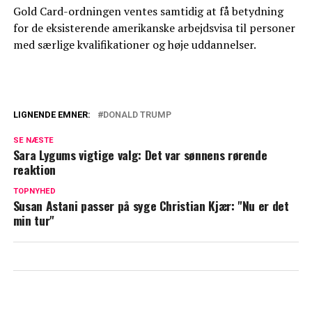
Gold Card-ordningen ventes samtidig at få betydning
for de eksisterende amerikanske arbejdsvisa til personer
med særlige kvalifikationer og høje uddannelser.
LIGNENDE EMNER:
DONALD TRUMP
Bliver Trump valgt, kan det få store
SE NÆSTE
konsekvenser for Meghan og Harry: Her
Sara Lygums vigtige valg: Det var sønnens rørende
er årsagen
reaktion
TOPNYHED
Danske Miss Universe i stormvejr efter
Susan Astani passer på syge Christian Kjær: "Nu er det
Trumps indsættelse: Dobbeltmoralsk!
min tur"