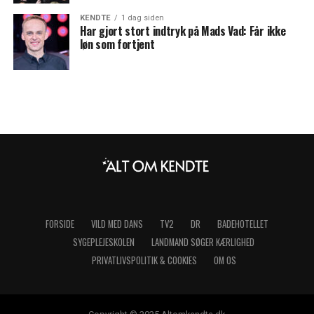
KENDTE
1 dag siden
Har gjort stort indtryk på Mads Vad: Får ikke
løn som fortjent
FORSIDE
VILD MED DANS
TV2
DR
BADEHOTELLET
SYGEPLEJESKOLEN
LANDMAND SØGER KÆRLIGHED
PRIVATLIVSPOLITIK & COOKIES
OM OS