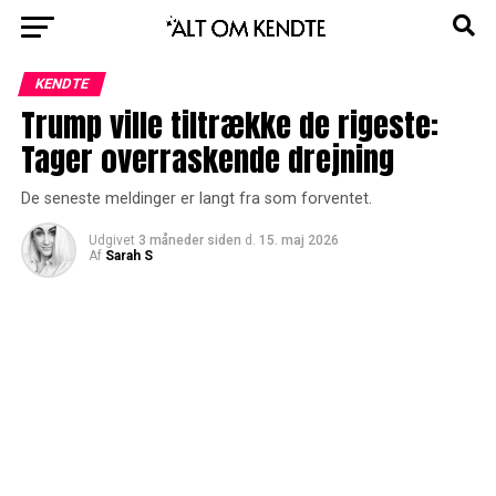
KENDTE
Trump ville tiltrække de rigeste:
Tager overraskende drejning
De seneste meldinger er langt fra som forventet.
Udgivet
3 måneder siden
d.
15. maj 2026
Af
Sarah S