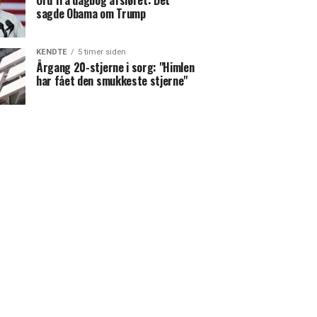
Ord fra dagbog afsløret: Det
sagde Obama om Trump
KENDTE
5 timer siden
Årgang 20-stjerne i sorg: "Himlen
har fået den smukkeste stjerne"