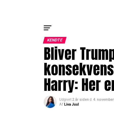
KENDTE
Bliver Trump
konsekvens
Harry: Her e
Udgivet
2 år siden
d.
4. november
Af
Liva Juul