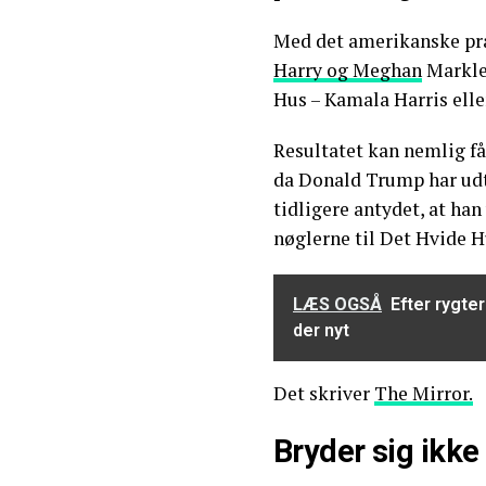
Med det amerikanske præ
Harry og Meghan
Markle 
Hus – Kamala Harris ell
Resultatet kan nemlig få
da Donald Trump har udt
tidligere antydet, at han 
nøglerne til Det Hvide H
LÆS OGSÅ
Efter rygte
der nyt
Det skriver
The Mirror.
Bryder sig ikk