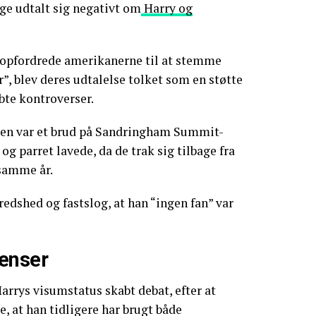
e udtalt sig negativt om
Harry og
t opfordrede amerikanerne til at stemme
”, blev deres udtalelse tolket som en støtte
abte kontroverser.
sen var et brud på Sandringham Summit-
g parret lavede, da de trak sig tilbage fra
 samme år.
redshed og fastslog, at han “ingen fan” var
enser
arrys visumstatus skabt debat, efter at
e, at han tidligere har brugt både