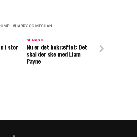
RUMP
HARRY OG MEGHAN
oblemer: Visumsag eskalerer efter
ffer
SE NÆSTE
n i stor
Nu er det bekræftet: Det
skal der ske med Liam
værste fald risikerer Janni 1,5 års
Payne