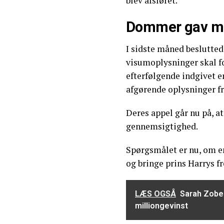
blev afsløret.
Dommer gav m
I sidste måned beslutte
visumoplysninger skal fo
efterfølgende indgivet en
afgørende oplysninger f
Deres appel går nu på, a
gennemsigtighed.
Spørgsmålet er nu, om e
og bringe prins Harrys fr
LÆS OGSÅ
Sarah Zobel
milliongevinst