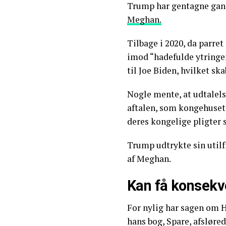
Trump har gentagne gang
Meghan.
Tilbage i 2020, da parre
imod “hadefulde ytringer
til Joe Biden, hvilket sk
Nogle mente, at udtalel
aftalen, som kongehuset o
deres kongelige pligter
Trump udtrykte sin utilf
af Meghan.
Kan få konsekv
For nylig har sagen om H
hans bog, Spare, afsløred