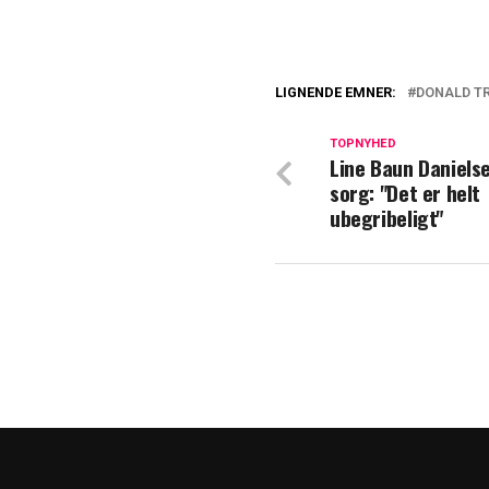
LIGNENDE EMNER:
DONALD T
Prins Harry i pr
afsløring om sto
TOPNYHED
Line Baun Danielse
sorg: "Det er helt
Ny anmeldelse: I 
ubegribeligt"
fængsel