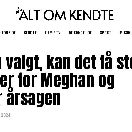
FORSIDE
KENDTE
FILM / TV
DE KONGELIGE
SPORT
MUSIK
 valgt, kan det få s
er for Meghan og
r årsagen
 2024