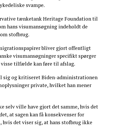
sykedeliske svampe.
ervative tænketank Heritage Foundation til
, om hans visumansøgning indeholdt de
om stofbrug.
igrationspapirer bliver gjort offentligt
anske visumansøgninger specifikt spørger
 visse tilfælde kan føre til afslag.
l sig og kritiseret Biden-administrationen
moplysninger private, hvilket han mener
ke selv ville have gjort det samme, hvis det
det, at sagen kan få konsekvenser for
 hvis det viser sig, at hans stofbrug ikke