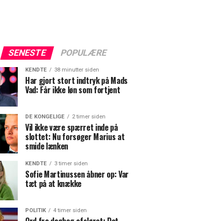
SENESTE
POPULÆRE
KENDTE
38 minutter siden
Har gjort stort indtryk på Mads
Vad: Får ikke løn som fortjent
DE KONGELIGE
2 timer siden
Vil ikke være spærret inde på
slottet: Nu forsøger Marius at
smide lænken
KENDTE
3 timer siden
Sofie Martinussen åbner op: Var
tæt på at knække
POLITIK
4 timer siden