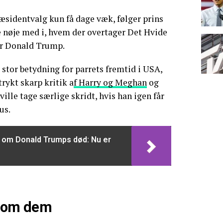
sidentvalg kun få dage væk, følger prins
nøje med i, hvem der overtager Det Hvide
er Donald Trump.
 stor betydning for parrets fremtid i USA,
rykt skarp kritik a
f Harry og Meghan
og
ville tage særlige skridt, hvis han igen får
us.
r om Donald Trumps død: Nu er
e om dem