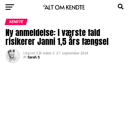
KENDTE
Ny anmeldelse: I værste fald
risikerer Janni 1,5 års fængsel
Udgivet
2 år siden
d.
27. september 2024
Af
Sarah S