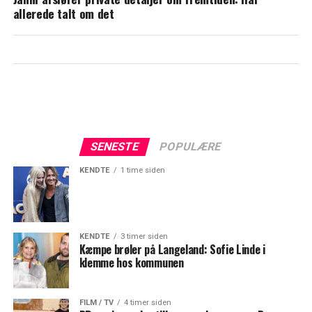
svarer Janni Ree
allerede talt om det
SENESTE
POPULÆRE
KENDTE
1 time siden
KENDTE
3 timer siden
Kæmpe brøler på Langeland: Sofie Linde i
klemme hos kommunen
FILM / TV
4 timer siden