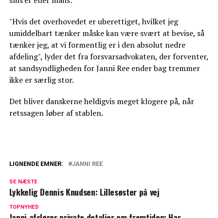
"Hvis det overhovedet er uberettiget, hvilket jeg
umiddelbart tænker måske kan være svært at bevise, så
tænker jeg, at vi formentlig er i den absolut nedre
afdeling", lyder det fra forsvarsadvokaten, der forventer,
at sandsyndligheden for Janni Ree ender bag tremmer
ikke er særlig stor.
Det bliver danskerne heldigvis meget klogere på, når
retssagen løber af stablen.
LIGNENDE EMNER:
JANNI REE
Janni Ree hitter i ærgerlig sammenhæng:
SE NÆSTE
"Jeg synes, det er forfærdeligt"
Lykkelig Dennis Knudsen: Lillesøster på vej
Mange stiller samme spørgsmål: Nu
TOPNYHED
Janni afslører private detaljer om fremtiden: Har