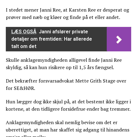
I stedet mener Janni Ree, at Karsten Ree er desperat og
prøver med næb og kløer og finde på et eller andet.
LÆS OGSÅ
Janni afslører private
detaljer om fremtiden: Har allerede
talt om det
Skulle anklagemyndigheden alligevel finde Janni Ree
skyldig, så kan hun risikere op til 1,5 års fængsel.
Det bekræfter forsvarsadvokat Mette Grith Stage over
for SE&HØR.
Hun lægger dog ikke skjul på, at det bestemt ikke ligger i
kortene, at den tidligere forsidefrue ender bag tremmer.
Anklagemyndigheden skal nemlig bevise om det er
uberettiget, at man har skaffet sig adgang til hinandens
sms'er eller mails: