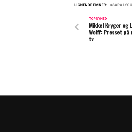
LIGNENDE EMNER:
SARA LYG
Stopper: Her er 
TOPNYHED
Mikkel Kryger og 
Populært boligp
Wolff: Presset på 
TV2
tv