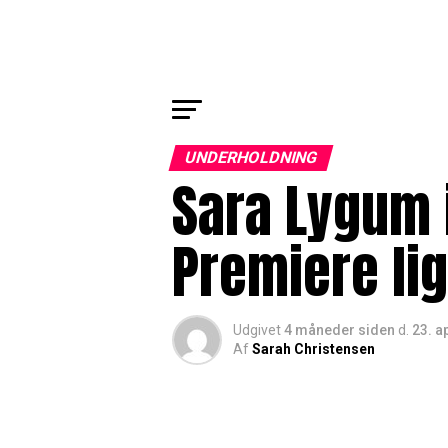
UNDERHOLDNING
Sara Lygum i
Premiere li
Udgivet
4 måneder siden
d.
23. a
Af
Sarah Christensen