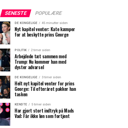
SENESTE
POPULÆRE
DE KONGELIGE
45 minutter siden
Nyt kapitel venter: Kate kæmper
for at beskytte prins George
POLITIK
2 timer siden
Arbejdede tæt sammen med
Trump: Nu kommer han med
dyster advarsel
DE KONGELIGE
3 timer siden
Helt nyt kapitel venter for prins
George: Til efteråret pakker han
tasken
KENDTE
5 timer siden
Har gjort stort indtryk på Mads
Vad: Får ikke løn som fortjent