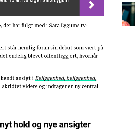
end 10 år: Nu siger Sara Lygum
e, der har fulgt med i Sara Lygums tv-
rt står nemlig foran sin debut som vært på
det endelig blevet offentliggjort, hvornår
lkendt ansigt i
Beliggenhed, beliggenhed,
 skridtet videre og indtager en ny central
t
yt hold og nye ansigter