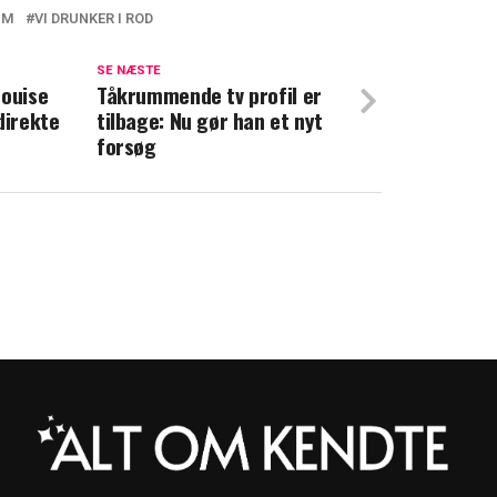
UM
VI DRUNKER I ROD
Lene Beiers afløser
SE NÆSTE
Louise
rogram vender tilbage med ny sæson på
Tåkrummende tv profil er
direkte
tilbage: Nu gør han et nyt
forsøg