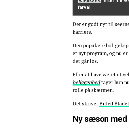
LÆS OGSÅ
Efter mere 
farvel
Der er godt nyt til seern
karriere.
Den populære boligekspe
et nyt program, og nu er 
det går løs.
Efter at have været et ve
beliggenhed
tager hun nu
rolle på skærmen.
Det skriver
Billed Blade
Ny sæson med n