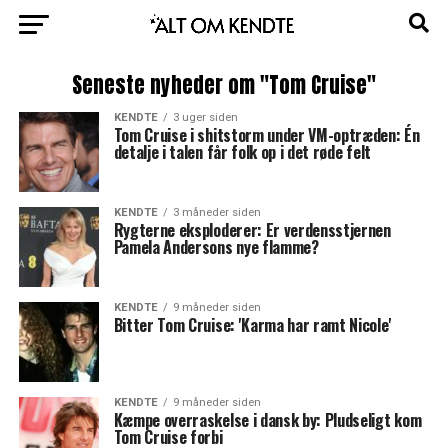
Seneste nyheder om "Tom Cruise"
KENDTE
3 uger siden
Tom Cruise i shitstorm under VM-optræden: Én
detalje i talen får folk op i det røde felt
KENDTE
3 måneder siden
Rygterne eksploderer: Er verdensstjernen
Pamela Andersons nye flamme?
KENDTE
9 måneder siden
Bitter Tom Cruise: 'Karma har ramt Nicole'
KENDTE
9 måneder siden
Kæmpe overraskelse i dansk by: Pludseligt kom
Tom Cruise forbi