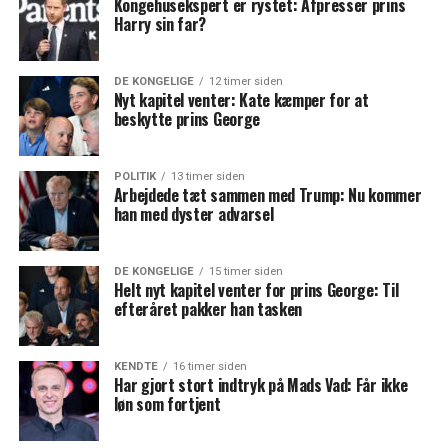
Kongehusekspert er rystet: Afpresser prins
Harry sin far?
DE KONGELIGE
12 timer siden
Nyt kapitel venter: Kate kæmper for at
beskytte prins George
POLITIK
13 timer siden
Arbejdede tæt sammen med Trump: Nu kommer
han med dyster advarsel
DE KONGELIGE
15 timer siden
Helt nyt kapitel venter for prins George: Til
efteråret pakker han tasken
KENDTE
16 timer siden
Har gjort stort indtryk på Mads Vad: Får ikke
løn som fortjent