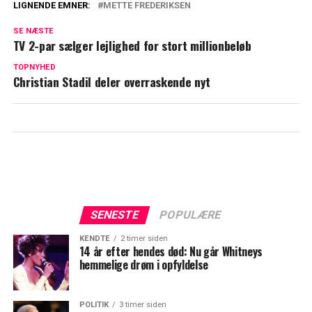
LIGNENDE EMNER:
METTE FREDERIKSEN
Puk Elgård så det hele: Hørte lyden af et
SE NÆSTE
højt slag
TV 2-par sælger lejlighed for stort millionbeløb
Mette Frederiksen med klar besked: Det
TOPNYHED
Christian Stadil deler overraskende nyt
bliver sidste gang
SENESTE
POPULÆRE
KENDTE
2 timer siden
14 år efter hendes død: Nu går Whitneys
hemmelige drøm i opfyldelse
POLITIK
3 timer siden