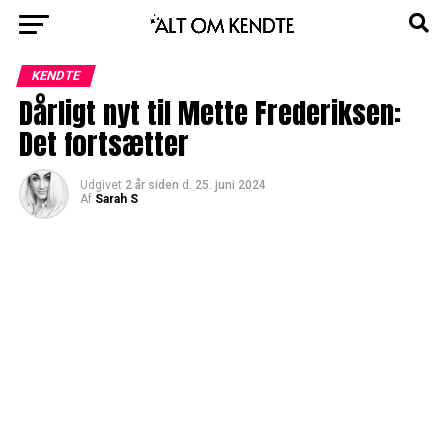
KENDTE
Dårligt nyt til Mette Frederiksen:
Det fortsætter
Udgivet
2 år siden
d.
25. juni 2024
Af
Sarah S