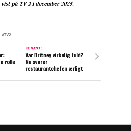
 vist på TV 2 i december 2025.
TV2
årene: Nu taler TV 2-stjerne ud om
SE NÆSTE
ar:
Var Britney virkelig fuld?
e rolle
Nu svarer
hospitalet: Kørt over af konen
restaurantchefen ærligt