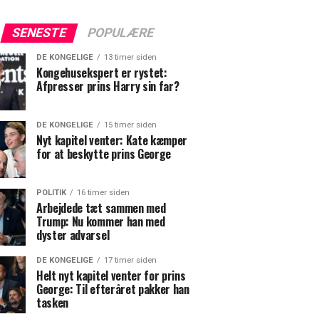
SENESTE
POPULÆRE
DE KONGELIGE
13 timer siden
Kongehusekspert er rystet:
Afpresser prins Harry sin far?
DE KONGELIGE
15 timer siden
Nyt kapitel venter: Kate kæmper
for at beskytte prins George
POLITIK
16 timer siden
Arbejdede tæt sammen med
Trump: Nu kommer han med
dyster advarsel
DE KONGELIGE
17 timer siden
Helt nyt kapitel venter for prins
George: Til efteråret pakker han
tasken