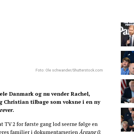
Foto: Ole schwander/Shutterstock.com
hele Danmark og nu vender Rachel,
g Christian tilbage som voksne i en ny
rever
.
 at TV 2 for første gang lod seerne følge en
eres familier i dokumentarserien
Årgang 0
.