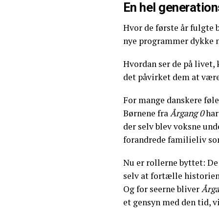
En hel generation
Hvor de første år fulgte 
nye programmer dykke ne
Hvordan ser de på livet
det påvirket dem at vær
For mange danskere føle
Børnene fra
Årgang 0
har
der selv blev voksne und
forandrede familieliv s
Nu er rollerne byttet: De 
selv at fortælle historien
Og for seerne bliver
Årga
et gensyn med den tid, v