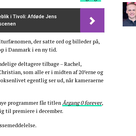
blik i Tivoli: Afdøde Jens
 scenen
lturfænomen, der satte ord og billeder på,
p i Danmark i en ny tid.
ndelige deltagere tilbage – Rachel,
hristian, som alle er i midten af 20’erne og
 voksenlivet egentlig ser ud, når kameraerne
 nye programmer får titlen
Årgang 0 forever
,
ig til premiere i december.
essemeddelelse.