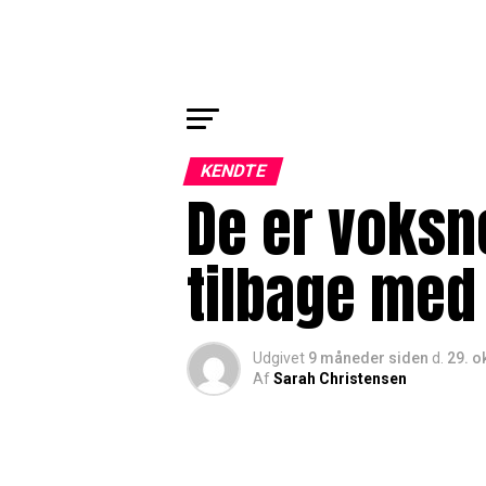
KENDTE
De er voksn
tilbage med 
Udgivet
9 måneder siden
d.
29. o
Af
Sarah Christensen