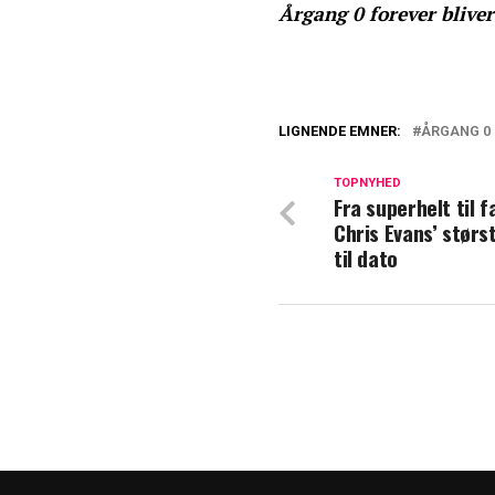
Årgang 0 forever bliver
LIGNENDE EMNER:
ÅRGANG 0
Slikker stadig s
skilsmisse
TOPNYHED
Fra superhelt til f
Chris Evans’ størst
TV 2-stjerne på 
til dato