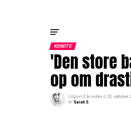
KENDTE
'Den store 
op om drast
Udgivet
2 år siden
d.
22. oktober 
Af
Sarah S