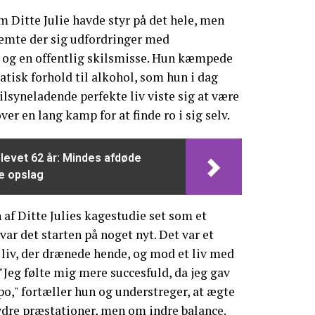
m Ditte Julie havde styr på det hele, men
gemte der sig udfordringer med
og en offentlig skilsmisse. Hun kæmpede
isk forhold til alkohol, som hun i dag
ilsyneladende perfekte liv viste sig at være
er en lang kamp for at finde ro i sig selv.
blevet 62 år: Mindes afdøde
e opslag
 af Ditte Julies kagestudie set som et
ar det starten på noget nyt. Det var et
 liv, der drænede hende, og mod et liv med
"Jeg følte mig mere succesfuld, da jeg gav
po," fortæller hun og understreger, at ægte
ydre præstationer, men om indre balance.