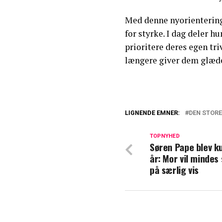
Med denne nyorientering 
for styrke. I dag deler hu
prioritere deres egen triv
længere giver dem glæd
LIGNENDE EMNER:
DEN STOR
Efter massiv kri
stjerne
TOPNYHED
Søren Pape blev k
år: Mor vil mindes 
For første gang:
på særlig vis
Hugo