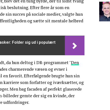
, blev det en tung byrde, der til sidst tvang
tisk beslutning. Efter flere år som en
ede sin succes på sociale medier, valgte hun
 offentligheden og sætte sit mentale helbred
asker: Folder sig ud i populært
ndt, da hun deltog i DR-programmet "
Den
endes charmerende væsen og evner i
l en favorit. Efterfølgende brugte hun sin
en karriere som forfatter og iværksætter, og
ger. Men bag facaden af perfekt glaserede
-billeder gemte der sig en kvinde, der
 udfordringer.