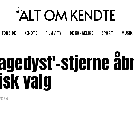
FORSIDE
KENDTE
FILM / TV
DE KONGELIGE
SPORT
MUSIK
bagedyst'-stjerne åb
isk valg
2024