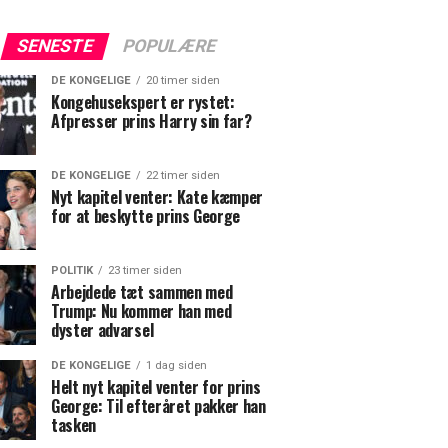
SENESTE
POPULÆRE
DE KONGELIGE
20 timer siden
Kongehusekspert er rystet:
Afpresser prins Harry sin far?
DE KONGELIGE
22 timer siden
Nyt kapitel venter: Kate kæmper
for at beskytte prins George
POLITIK
23 timer siden
Arbejdede tæt sammen med
Trump: Nu kommer han med
dyster advarsel
DE KONGELIGE
1 dag siden
Helt nyt kapitel venter for prins
George: Til efteråret pakker han
tasken