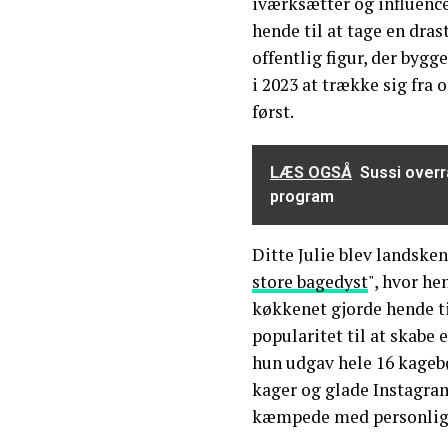
iværksætter og influencer
hende til at tage en dras
offentlig figur, der bygg
i 2023 at trække sig fra
først.
LÆS OGSÅ
Sussi overr
program
Ditte Julie blev landske
store bagedyst
", hvor h
køkkenet gjorde hende ti
popularitet til at skabe 
hun udgav hele 16 kagebø
kager og glade Instagram
kæmpede med personlige