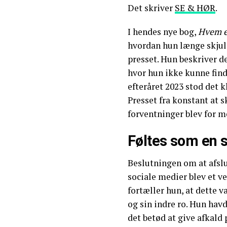
Det skriver
SE & HØR
.
I hendes nye bog,
Hvem er
hvordan hun længe skjult
presset. Hun beskriver de
hvor hun ikke kunne finde
efteråret 2023 stod det k
Presset fra konstant at s
forventninger blev for m
Føltes som en 
Beslutningen om at afslu
sociale medier blev et v
fortæller hun, at dette v
og sin indre ro. Hun havd
det betød at give afkald 