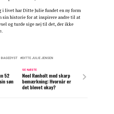
i livet har Ditte Julie fundet en ny form
n sin historie for at inspirere andre til at
sel og turde sige nej til det, der ikke
e.
E BAGEDYST
DITTE JULIE JENSEN
tik: Nu undskylder 'Den store bagedyst'-
SE NÆSTE
un 52
Neel Rønholt med skarp
sin søn
bemærkning: Hvornår er
 Renée Toft Simonsen taler ud om tabet af
det blevet okay?