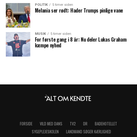
POLITIK
5 timer siden
Melania ser rødt: Hader Trumps pinlige vane
MUSIK
5 timer siden
For første gang i 8 år: Nu deler Lukas Graham
kæmpe nyhed
FORSIDE
VILD MED DANS
TV2
DR
BADEHOTELLET
SYGEPLEJESKOLEN
LANDMAND SØGER KÆRLIGHED