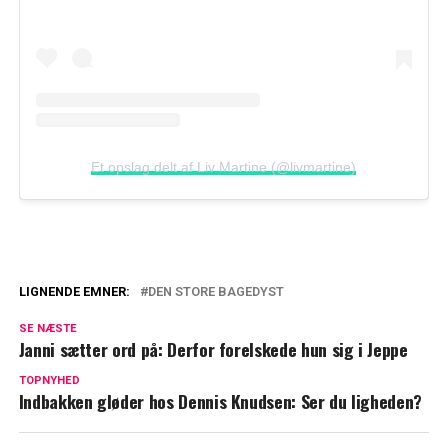
Et opslag delt af Liv Martine (@livmartine)
LIGNENDE EMNER:
DEN STORE BAGEDYST
'Den store bagedyst'-stjerne åbner op om
SE NÆSTE
drastisk valg
Janni sætter ord på: Derfor forelskede hun sig i Jeppe
TV 2 afslører: Ulf Pilgaard ville gerne,
TOPNYHED
Indbakken gløder hos Dennis Knudsen: Ser du ligheden?
men nåede det desværre ikke