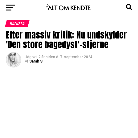
KENDTE
Efter massiv kritik: Nu undskylder
'Den store bagedyst'-stjerne
Udgivet
2 år siden
d.
7. september 2024
Af
Sarah S